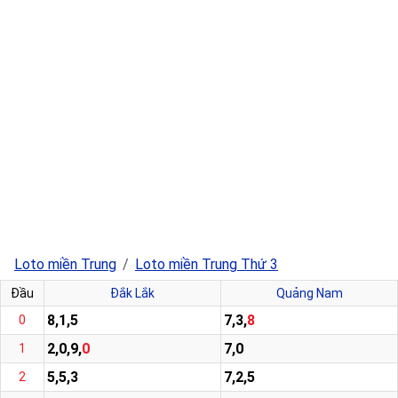
Loto miền Trung
Loto miền Trung Thứ 3
Đầu
Đắk Lắk
Quảng Nam
8,1,5
7,3,
8
0
2,0,9,
0
7,0
1
5,5,3
7,2,5
2