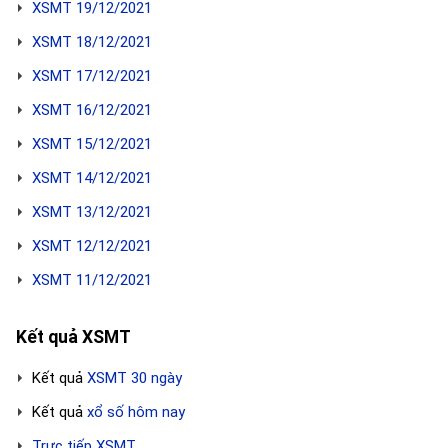
XSMT 19/12/2021
XSMT 18/12/2021
XSMT 17/12/2021
XSMT 16/12/2021
XSMT 15/12/2021
XSMT 14/12/2021
XSMT 13/12/2021
XSMT 12/12/2021
XSMT 11/12/2021
Kết quả XSMT
Kết quả
XSMT 30 ngày
Kết quả
xổ số hôm nay
Trực tiếp XSMT