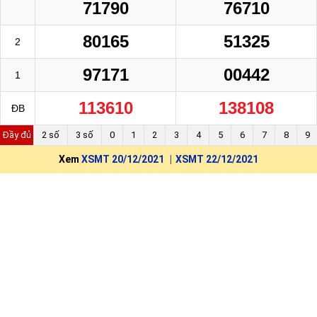
71790
76710
80165
51325
2
97171
00442
1
113610
138108
ĐB
Đầy đủ
2 số
3 số
0
1
2
3
4
5
6
7
8
9
Xem
XSMT 20/12/2021
XSMT 22/12/2021