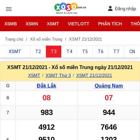
Đăng nhập
XSMB
XSMN
XSMT
VIETLOTT
PHÂN TÍCH
THỐ
Trang chủ
Xổ số miền Trung
XSMT 21/12/2021
XSMT
T2
T3
T4
T5
T6
T7
CN
XSMT 21/12/2021 - Xổ số miền Trung ngày 21/12/2021
XSMT
XSMT Thứ 3
XSMT 21/12/2021
G
Đắk Lắk
Quảng Nam
08
07
8
983
944
7
4912
7646
9510
1203
6