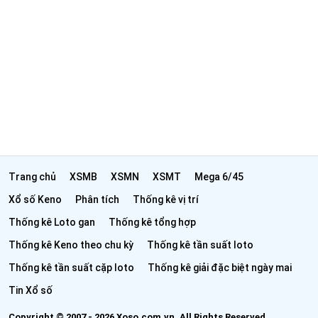
Trang chủ
XSMB
XSMN
XSMT
Mega 6/45
Xổ số Keno
Phân tích
Thống kê vị trí
Thống kê Loto gan
Thống kê tổng hợp
Thống kê Keno theo chu kỳ
Thống kê tần suất loto
Thống kê tần suất cặp loto
Thống kê giải đặc biệt ngày mai
Tin Xổ số
Copyright © 2007 - 2026 Xoso.com.vn, All Rights Reserved