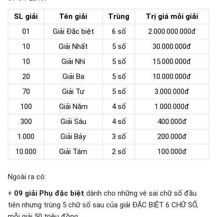
SL giải
Tên giải
Trùng
Trị giá mỗi giải
01
Giải Đặc biệt
6 số
2.000.000.000đ
10
Giải Nhất
5 số
30.000.000đ
10
Giải Nhì
5 số
15.000.000đ
20
Giải Ba
5 số
10.000.000đ
70
Giải Tư
5 số
3.000.000đ
100
Giải Năm
4 số
1.000.000đ
300
Giải Sáu
4 số
400.000đ
1.000
Giải Bảy
3 số
200.000đ
10.000
Giải Tám
2 số
100.000đ
Ngoài ra có:
+
09 giải Phụ đặc biệt
dành cho những vé sai chữ số đầu
tiên nhưng trùng 5 chữ số sau của giải ĐẶC BIỆT 6 CHỮ SỐ,
mỗi giải 50 triệu đồng.