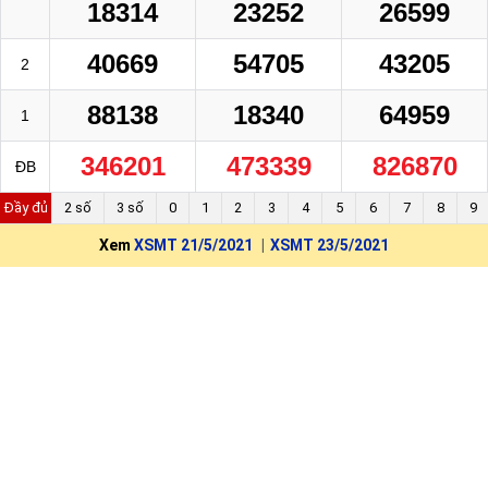
18314
23252
26599
40669
54705
43205
2
88138
18340
64959
1
346201
473339
826870
ĐB
Đầy đủ
2 số
3 số
0
1
2
3
4
5
6
7
8
9
Xem
XSMT 21/5/2021
XSMT 23/5/2021