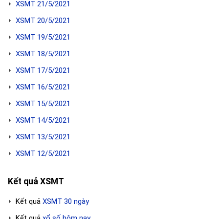
XSMT 21/5/2021
XSMT 20/5/2021
XSMT 19/5/2021
XSMT 18/5/2021
XSMT 17/5/2021
XSMT 16/5/2021
XSMT 15/5/2021
XSMT 14/5/2021
XSMT 13/5/2021
XSMT 12/5/2021
Kết quả XSMT
Kết quả
XSMT 30 ngày
Kết quả
xổ số hôm nay