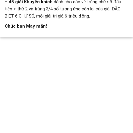
+
45 giải Khuyến khích
dành cho các vé trùng chữ số đầu
tiên + thứ 2 và trùng 3/4 số tương ứng còn lại của giải ĐẶC
BIỆT 6 CHỮ SỐ, mỗi giải trị giá 6 triệu đồng.
Chúc bạn May mắn!