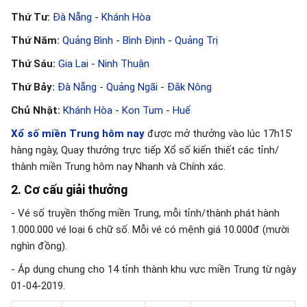
Thứ Tư:
Đà Nẵng
-
Khánh Hòa
Thứ Năm:
Quảng Bình
-
Bình Định
-
Quảng Trị
Thứ Sáu:
Gia Lai
-
Ninh Thuận
Thứ Bảy:
Đà Nẵng
-
Quảng Ngãi
-
Đắk Nông
Chủ Nhật:
Khánh Hòa
-
Kon Tum
-
Huế
Xổ số miền Trung hôm nay
được mở thưởng vào lúc 17h15'
hàng ngày, Quay thưởng trực tiếp Xổ số kiến thiết các tỉnh/
thành miền Trung hôm nay Nhanh và Chính xác.
2. Cơ cấu giải thưởng
- Vé số truyền thống miền Trung, mỗi tỉnh/thành phát hành
1.000.000 vé loại 6 chữ số. Mỗi vé có mệnh giá 10.000đ (mười
nghìn đồng).
- Áp dụng chung cho 14 tỉnh thành khu vực miền Trung từ ngày
01-04-2019.