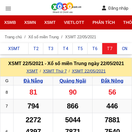
Đăng nhập
XSMB
XSMN
XSMT
VIETLOTT
PHÂN TÍCH
THỐ
Trang chủ
Xổ số miền Trung
XSMT 22/05/2021
XSMT
T2
T3
T4
T5
T6
T7
CN
XSMT 22/5/2021 - Xổ số miền Trung ngày 22/05/2021
XSMT
XSMT Thứ 7
XSMT 22/05/2021
G
Đà Nẵng
Quảng Ngãi
Đắk Nông
81
90
56
8
794
866
446
7
2272
5044
7881
4397
7871
7540
6