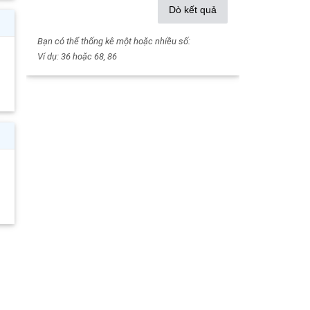
Dò kết quả
Bạn có thể thống kê một hoặc nhiều số:
Ví dụ: 36 hoặc 68, 86