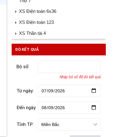
Thứ 7
XS Điện toán 6x36
XS Điện toán 123
XS Thần tài 4
DÒ KẾT QUẢ
Bộ số:
Nhập bộ số để dò kết quả
Từ ngày:
Đến ngày:
Tỉnh TP: