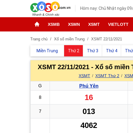
Hôm nay: Chủ Nhật ngày 0
XSMB
XSMN
XSMT
VIETLOTT
Trang chủ
Xổ số miền Trung
XSMT 22/11/2021
Miền Trung
Thứ 2
Thứ 3
Thứ 4
Thứ
XSMT 22/11/2021 - Xổ số miền 
XSMT
XSMT Thứ 2
XSM
G
Phú Yên
16
8
013
7
4062