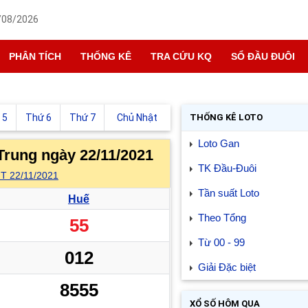
9/08/2026
PHÂN TÍCH
THỐNG KÊ
TRA CỨU KQ
SỔ ĐẦU ĐUÔI
 5
Thứ 6
Thứ 7
Chủ Nhật
THỐNG KÊ LOTO
Loto Gan
Trung ngày 22/11/2021
TK Đầu-Đuôi
T 22/11/2021
Tần suất Loto
Huế
Theo Tổng
55
Từ 00 - 99
012
Giải Đặc biệt
8555
XỔ SỐ HÔM QUA