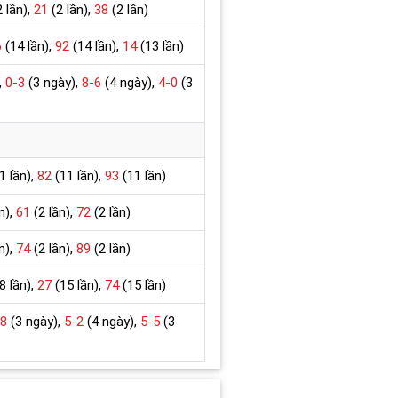
 lần),
21
(2 lần),
38
(2 lần)
6
(14 lần),
92
(14 lần),
14
(13 lần)
,
0-3
(3 ngày),
8-6
(4 ngày),
4-0
(3
1 lần),
82
(11 lần),
93
(11 lần)
n),
61
(2 lần),
72
(2 lần)
n),
74
(2 lần),
89
(2 lần)
8 lần),
27
(15 lần),
74
(15 lần)
-8
(3 ngày),
5-2
(4 ngày),
5-5
(3