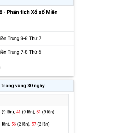
 - Phân tích Xổ số Miền
iền Trung 8-8 Thứ 7
iền Trung 7-8 Thứ 6
 trong vòng 30 ngày
8
(9 lần),
41
(9 lần),
51
(9 lần)
 lần),
56
(2 lần),
57
(2 lần)