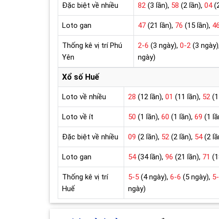
Đặc biệt về nhiều
82
(3 lần),
58
(2 lần),
04
(2
Loto gan
47
(21 lần),
76
(15 lần),
4
Thống kê vị trí Phú
2-6
(3 ngày),
0-2
(3 ngày)
Yên
ngày)
Xổ số Huế
Loto về nhiều
28
(12 lần),
01
(11 lần),
52
(1
Loto về ít
50
(1 lần),
60
(1 lần),
69
(1 lầ
Đặc biệt về nhiều
09
(2 lần),
52
(2 lần),
54
(2 lầ
Loto gan
54
(34 lần),
96
(21 lần),
71
(1
Thống kê vị trí
5-5
(4 ngày),
6-6
(5 ngày),
5
Huế
ngày)