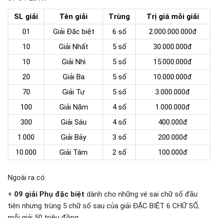
SL giải
Tên giải
Trùng
Trị giá mỗi giải
01
Giải Đặc biệt
6 số
2.000.000.000đ
10
Giải Nhất
5 số
30.000.000đ
10
Giải Nhì
5 số
15.000.000đ
20
Giải Ba
5 số
10.000.000đ
70
Giải Tư
5 số
3.000.000đ
100
Giải Năm
4 số
1.000.000đ
300
Giải Sáu
4 số
400.000đ
1.000
Giải Bảy
3 số
200.000đ
10.000
Giải Tám
2 số
100.000đ
Ngoài ra có:
+
09 giải Phụ đặc biệt
dành cho những vé sai chữ số đầu
tiên nhưng trùng 5 chữ số sau của giải ĐẶC BIỆT 6 CHỮ SỐ,
mỗi giải 50 triệu đồng.