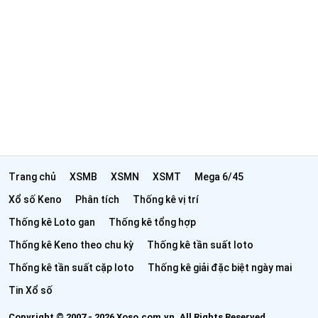
Trang chủ
XSMB
XSMN
XSMT
Mega 6/45
Xổ số Keno
Phân tích
Thống kê vị trí
Thống kê Loto gan
Thống kê tổng hợp
Thống kê Keno theo chu kỳ
Thống kê tần suất loto
Thống kê tần suất cặp loto
Thống kê giải đặc biệt ngày mai
Tin Xổ số
Copyright © 2007 - 2026 Xoso.com.vn, All Rights Reserved