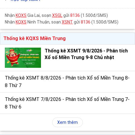
Nhận
KQXS
Gia Lai, soạn
XSGL
gửi
8136
(1.500đ/SMS)
Nhận
KQXS
Ninh Thuận, soạn
XSNT
gửi
8136
(1.500đ/SMS)
Thống kê KQXS Miền Trung
Thống kê XSMT 9/8/2026 - Phân tích
Xổ số Miền Trung 9-8 Chủ nhật
Thống kê XSMT 8/8/2026 - Phân tích Xổ số Miền Trung 8-
8 Thứ 7
Thống kê XSMT 7/8/2026 - Phân tích Xổ số Miền Trung 7-
8 Thứ 6
Xem thêm