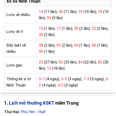
Xổ số Ninh Thuận
14
(11 lần),
59
(11 lần),
19
(10 lần),
74
(10
Loto về nhiều
lần),
93
(9 lần)
15
(1 lần),
17
(1 lần),
20
(2 lần),
22
(2 lần),
Loto về ít
26
(2 lần)
Đặc biệt về
58
(2 lần),
93
(2 lần),
94
(1 lần),
98
(1 lần),
nhiều
99
(1 lần)
25
(27 lần),
92
(25 lần),
84
(22 lần),
83
(20
Loto gan
lần),
12
(18 lần)
Thống kê vị trí
5-7
(4 ngày),
3-5
(3 ngày),
7-3
(5 ngày),
0-
Ninh Thuận
2
(4 ngày),
4-5
(3 ngày)
1.
Lịch mở thưởng XSKT
miền Trung
Thứ Hai:
Phú Yên
-
Huế