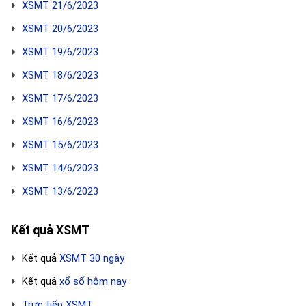
XSMT 21/6/2023
XSMT 20/6/2023
XSMT 19/6/2023
XSMT 18/6/2023
XSMT 17/6/2023
XSMT 16/6/2023
XSMT 15/6/2023
XSMT 14/6/2023
XSMT 13/6/2023
Kết quả XSMT
Kết quả
XSMT 30 ngày
Kết quả
xổ số hôm nay
Trực tiếp XSMT