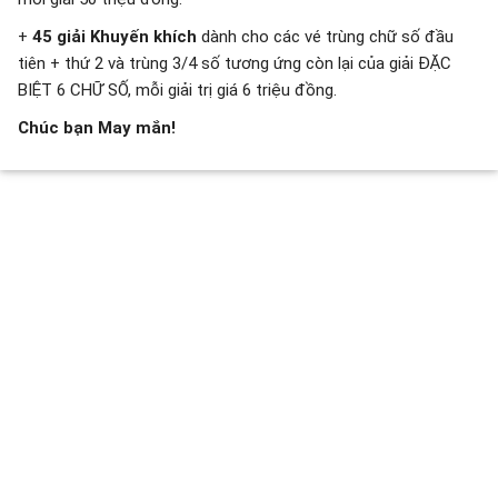
+
45 giải Khuyến khích
dành cho các vé trùng chữ số đầu
tiên + thứ 2 và trùng 3/4 số tương ứng còn lại của giải ĐẶC
BIỆT 6 CHỮ SỐ, mỗi giải trị giá 6 triệu đồng.
Chúc bạn May mắn!