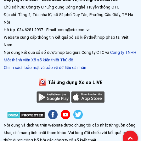
Chủ sở hữu: Công ty CP Ứng dụng Công nghệ Truyền thông CTC
Địa chỉ: Tầng 2, Tòa nhà IC, số 82 phố Duy Tân, Phường Cầu Giấy, TP. Hà
Nội
Hỗ trợ: 024.6281.2997 - Email: xoso@ctc.com.vn
Website cung cấp thông tin kết quả xổ số kiến thiết hợp pháp tại Việt
Nam
Nội dung kết quả xổ số được hợp tác giữa Công ty CTC và
Công ty TNHH
Một thành viên Xổ số kiến thiết Thủ đô
.
Chính sách bảo mật và bảo vệ dữ liệu cá nhân
Tải ứng dụng Xo so LIVE
Nội dung và dịch vụ trên website được chúng tôi cập nhật từ nguồn công
khai, chỉ mang tính chất tham khảo. Vui lòng đối chiếu với kết quả chính
thức được công bố bởi các công ty xổ số kiến thiết.