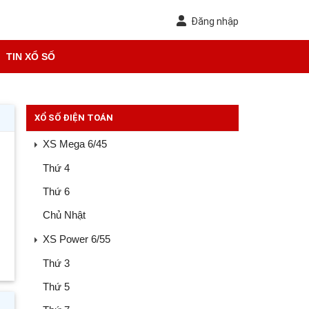
Đăng nhập
TIN XỔ SỐ
XỔ SỐ ĐIỆN TOÁN
XS Mega 6/45
Thứ 4
Thứ 6
Chủ Nhật
XS Power 6/55
Thứ 3
Thứ 5