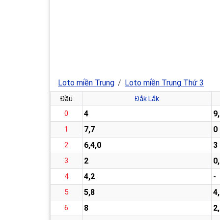
Loto miền Trung
Loto miền Trung Thứ 3
Đầu
Đắk Lắk
0
4
9,
1
7,7
0
2
6,4,0
3
3
2
0,
4
4,2
-
5
5,8
4,
6
8
2,