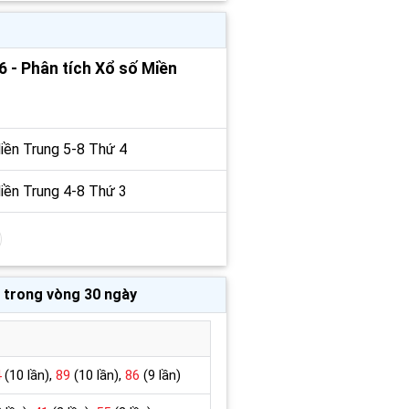
 - Phân tích Xổ số Miền
iền Trung 5-8 Thứ 4
iền Trung 4-8 Thứ 3
 trong vòng 30 ngày
4
(10 lần),
89
(10 lần),
86
(9 lần)