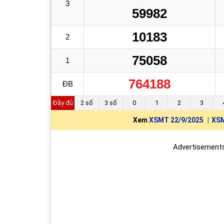
3
59982
10183
2
75058
1
764188
ĐB
Đầy đủ
2 số
3 số
0
1
2
3
Xem
XSMT 22/9/2025
XSM
Advertisement