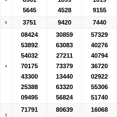
5645
4528
9155
3751
9420
7440
5
08424
30859
57329
53892
63083
40276
54032
27211
40794
70175
73379
36720
4
43300
13440
02922
25388
63320
55306
09495
56824
51740
71791
80639
16068
3