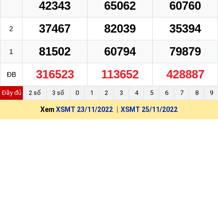
42343
65062
60760
37467
82039
35394
2
81502
60794
79879
1
316523
113652
428887
ĐB
Đầy đủ
2 số
3 số
0
1
2
3
4
5
6
7
8
9
Xem
XSMT 23/11/2022
XSMT 25/11/2022