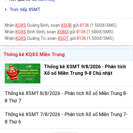
Trực tiếp XSMT
Nhận
KQXS
Quảng Bình, soạn
XSQB
gửi
8136
(1.500đ/SMS)
Nhận
KQXS
Bình Định, soạn
XSBDI
gửi
8136
(1.500đ/SMS)
Nhận
KQXS
Quảng Trị, soạn
XSQT
gửi
8136
(1.500đ/SMS)
Thống kê KQXS Miền Trung
Thống kê XSMT 9/8/2026 - Phân tích
Xổ số Miền Trung 9-8 Chủ nhật
Thống kê XSMT 8/8/2026 - Phân tích Xổ số Miền Trung 8-
8 Thứ 7
Thống kê XSMT 7/8/2026 - Phân tích Xổ số Miền Trung 7-
8 Thứ 6