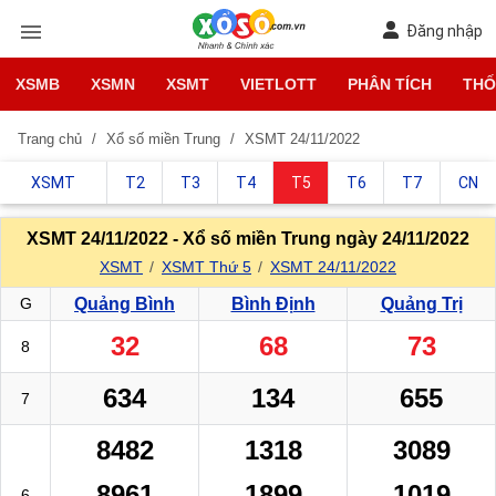
Đăng nhập
XSMB
XSMN
XSMT
VIETLOTT
PHÂN TÍCH
THỐ
Trang chủ
Xổ số miền Trung
XSMT 24/11/2022
XSMT
T2
T3
T4
T5
T6
T7
CN
XSMT 24/11/2022 - Xổ số miền Trung ngày 24/11/2022
XSMT
XSMT Thứ 5
XSMT 24/11/2022
G
Quảng Bình
Bình Định
Quảng Trị
32
68
73
8
634
134
655
7
8482
1318
3089
8961
1899
1019
6