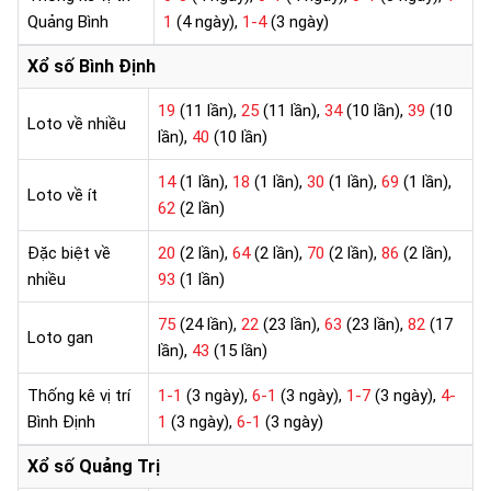
Quảng Bình
1
(4 ngày),
1-4
(3 ngày)
Xổ số Bình Định
19
(11 lần),
25
(11 lần),
34
(10 lần),
39
(10
Loto về nhiều
lần),
40
(10 lần)
14
(1 lần),
18
(1 lần),
30
(1 lần),
69
(1 lần),
Loto về ít
62
(2 lần)
Đặc biệt về
20
(2 lần),
64
(2 lần),
70
(2 lần),
86
(2 lần),
nhiều
93
(1 lần)
75
(24 lần),
22
(23 lần),
63
(23 lần),
82
(17
Loto gan
lần),
43
(15 lần)
Thống kê vị trí
1-1
(3 ngày),
6-1
(3 ngày),
1-7
(3 ngày),
4-
Bình Định
1
(3 ngày),
6-1
(3 ngày)
Xổ số Quảng Trị