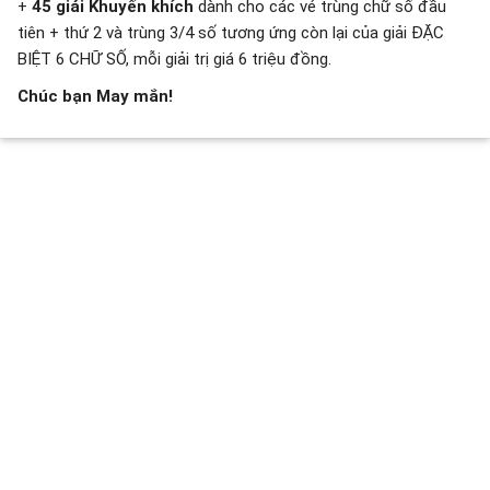
+
45 giải Khuyến khích
dành cho các vé trùng chữ số đầu
tiên + thứ 2 và trùng 3/4 số tương ứng còn lại của giải ĐẶC
BIỆT 6 CHỮ SỐ, mỗi giải trị giá 6 triệu đồng.
Chúc bạn May mắn!