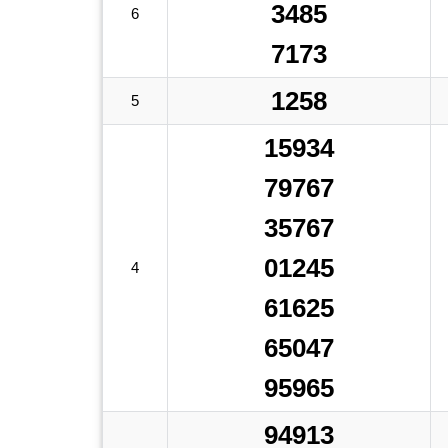
3485
6
7173
1258
5
15934
79767
35767
01245
4
61625
65047
95965
94913