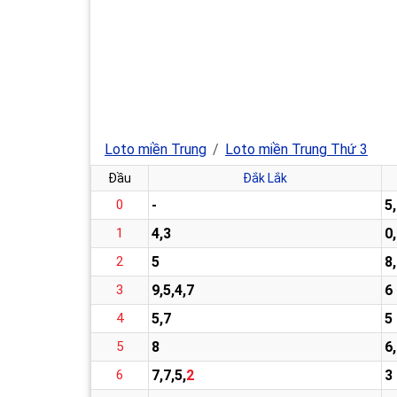
Loto miền Trung
Loto miền Trung Thứ 3
Đầu
Đắk Lắk
0
-
5,
1
4,3
0
2
5
8,
3
9,5,4,7
6
4
5,7
5
5
8
6,
6
7,7,5,
2
3