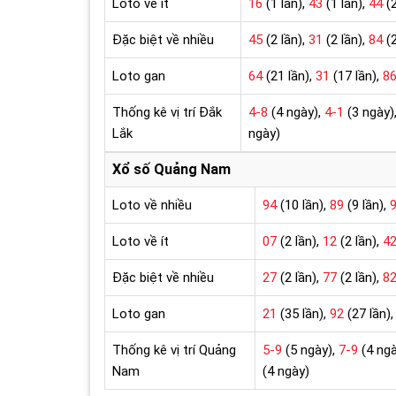
Loto về ít
16
(1 lần),
43
(1 lần),
44
(2
Đặc biệt về nhiều
45
(2 lần),
31
(2 lần),
84
(2
Loto gan
64
(21 lần),
31
(17 lần),
8
Thống kê vị trí Đắk
4-8
(4 ngày),
4-1
(3 ngày)
Lắk
ngày)
Xổ số Quảng Nam
Loto về nhiều
94
(10 lần),
89
(9 lần),
Loto về ít
07
(2 lần),
12
(2 lần),
4
Đặc biệt về nhiều
27
(2 lần),
77
(2 lần),
8
Loto gan
21
(35 lần),
92
(27 lần)
Thống kê vị trí Quảng
5-9
(5 ngày),
7-9
(4 ngà
Nam
(4 ngày)