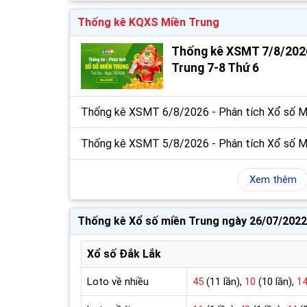
Thống kê KQXS Miền Trung
Thống kê XSMT 7/8/2026
Trung 7-8 Thứ 6
Thống kê XSMT 6/8/2026 - Phân tích Xổ số M
Thống kê XSMT 5/8/2026 - Phân tích Xổ số M
Xem thêm
Thống kê Xổ số miền Trung ngày 26/07/2022
Xổ số Đắk Lắk
Loto về nhiều
45
(11 lần),
10
(10 lần),
1