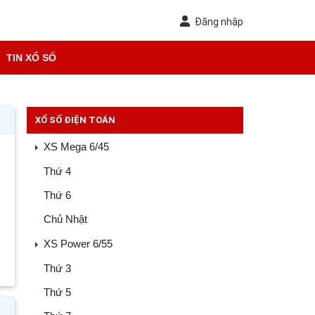
Đăng nhập
TIN XỔ SỐ
XỔ SỐ ĐIỆN TOÁN
XS Mega 6/45
Thứ 4
Thứ 6
Chủ Nhật
XS Power 6/55
Thứ 3
Thứ 5