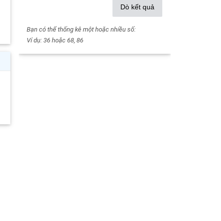
Dò kết quả
Bạn có thể thống kê một hoặc nhiều số:
Ví dụ: 36 hoặc 68, 86