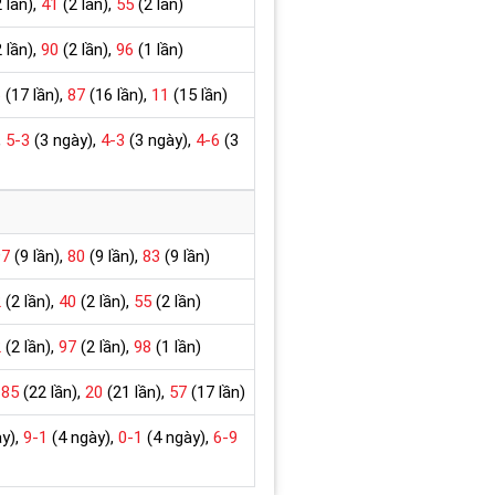
 lần),
41
(2 lần),
55
(2 lần)
 lần),
90
(2 lần),
96
(1 lần)
6
(17 lần),
87
(16 lần),
11
(15 lần)
,
5-3
(3 ngày),
4-3
(3 ngày),
4-6
(3
97
(9 lần),
80
(9 lần),
83
(9 lần)
2
(2 lần),
40
(2 lần),
55
(2 lần)
2
(2 lần),
97
(2 lần),
98
(1 lần)
,
85
(22 lần),
20
(21 lần),
57
(17 lần)
y),
9-1
(4 ngày),
0-1
(4 ngày),
6-9