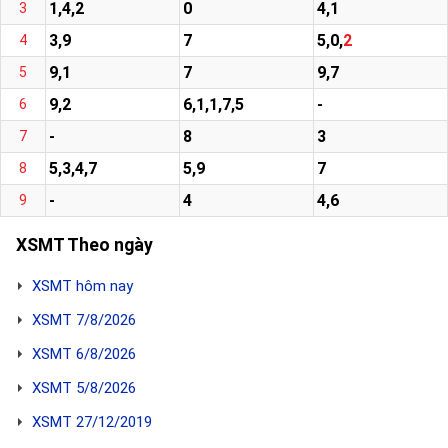
1,4,2
0
4,1
3
3,9
7
5,0,
2
4
9,1
7
9,7
5
9,2
6,1,1,7,5
-
6
-
8
3
7
5,3,4,7
5,9
7
8
-
4
4,6
9
XSMT Theo ngày
XSMT hôm nay
XSMT 7/8/2026
XSMT 6/8/2026
XSMT 5/8/2026
XSMT 27/12/2019