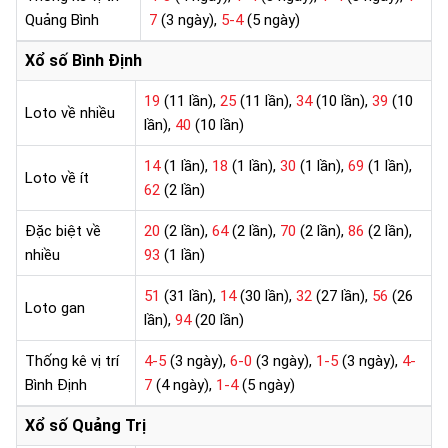
Quảng Bình
7
(3 ngày),
5-4
(5 ngày)
Xổ số Bình Định
19
(11 lần),
25
(11 lần),
34
(10 lần),
39
(10
Loto về nhiều
lần),
40
(10 lần)
14
(1 lần),
18
(1 lần),
30
(1 lần),
69
(1 lần),
Loto về ít
62
(2 lần)
Đặc biệt về
20
(2 lần),
64
(2 lần),
70
(2 lần),
86
(2 lần),
nhiều
93
(1 lần)
51
(31 lần),
14
(30 lần),
32
(27 lần),
56
(26
Loto gan
lần),
94
(20 lần)
Thống kê vị trí
4-5
(3 ngày),
6-0
(3 ngày),
1-5
(3 ngày),
4-
Bình Định
7
(4 ngày),
1-4
(5 ngày)
Xổ số Quảng Trị