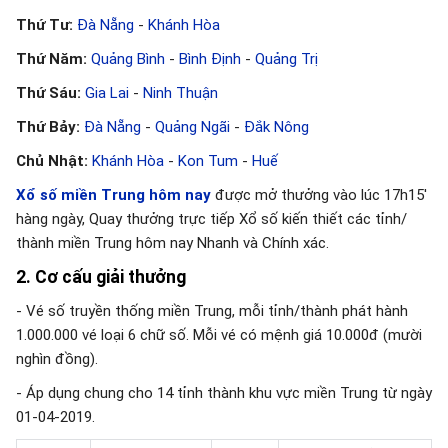
Thứ Tư:
Đà Nẵng
-
Khánh Hòa
Thứ Năm:
Quảng Bình
-
Bình Định
-
Quảng Trị
Thứ Sáu:
Gia Lai
-
Ninh Thuận
Thứ Bảy:
Đà Nẵng
-
Quảng Ngãi
-
Đắk Nông
Chủ Nhật:
Khánh Hòa
-
Kon Tum
-
Huế
Xổ số miền Trung hôm nay
được mở thưởng vào lúc 17h15'
hàng ngày, Quay thưởng trực tiếp Xổ số kiến thiết các tỉnh/
thành miền Trung hôm nay Nhanh và Chính xác.
2. Cơ cấu giải thưởng
- Vé số truyền thống miền Trung, mỗi tỉnh/thành phát hành
1.000.000 vé loại 6 chữ số. Mỗi vé có mệnh giá 10.000đ (mười
nghìn đồng).
- Áp dụng chung cho 14 tỉnh thành khu vực miền Trung từ ngày
01-04-2019.