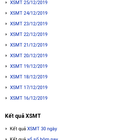
XSMT 25/12/2019
XSMT 24/12/2019
XSMT 23/12/2019
XSMT 22/12/2019
XSMT 21/12/2019
XSMT 20/12/2019
XSMT 19/12/2019
XSMT 18/12/2019
XSMT 17/12/2019
XSMT 16/12/2019
Kết quả XSMT
Kết quả
XSMT 30 ngày
Kết quả
xổ số hôm nay