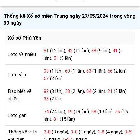
Thống kê Xổ số miền Trung ngày 27/05/2024 trong vòng
30 ngày
Xổ số Phú Yên
81
(12 lần),
42
(11 lần),
38
(9 lần),
41
(9
Loto về nhiều
lần),
51
(9 lần)
08
(1 lần),
60
(1 lần),
63
(1 lần),
56
(2 lần),
Loto về ít
57
(2 lần)
Đặc biệt về
82
(3 lần),
58
(2 lần),
04
(2 lần),
21
(2 lần),
nhiều
38
(2 lần)
74
(24 lần),
19
(19 lần),
68
(19 lần),
56
(15
Loto gan
lần),
81
(15 lần)
Thống kê vị trí
2-8
(3 ngày),
3-0
(3 ngày),
1-8
(4 ngày),
3-5
Phú Yên
(3 ngày),
1-5
(3 ngày)