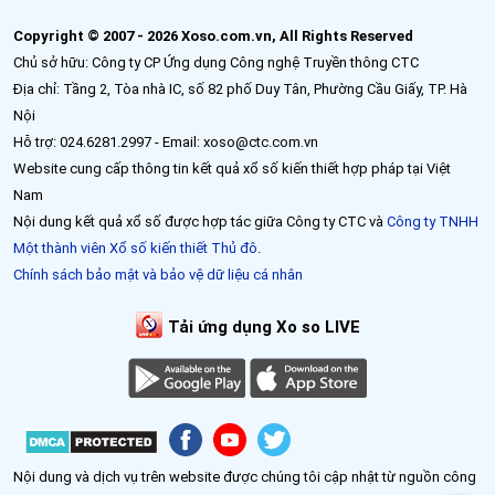
Copyright © 2007 - 2026 Xoso.com.vn, All Rights Reserved
Chủ sở hữu: Công ty CP Ứng dụng Công nghệ Truyền thông CTC
Địa chỉ: Tầng 2, Tòa nhà IC, số 82 phố Duy Tân, Phường Cầu Giấy, TP. Hà
Nội
Hỗ trợ: 024.6281.2997 - Email: xoso@ctc.com.vn
Website cung cấp thông tin kết quả xổ số kiến thiết hợp pháp tại Việt
Nam
Nội dung kết quả xổ số được hợp tác giữa Công ty CTC và
Công ty TNHH
Một thành viên Xổ số kiến thiết Thủ đô
.
Chính sách bảo mật và bảo vệ dữ liệu cá nhân
Tải ứng dụng Xo so LIVE
Nội dung và dịch vụ trên website được chúng tôi cập nhật từ nguồn công