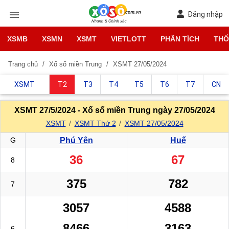
Đăng nhập
XSMB
XSMN
XSMT
VIETLOTT
PHÂN TÍCH
THỐ
Trang chủ
Xổ số miền Trung
XSMT 27/05/2024
XSMT
T2
T3
T4
T5
T6
T7
CN
XSMT 27/5/2024 - Xổ số miền Trung ngày 27/05/2024
XSMT
XSMT Thứ 2
XSMT 27/05/2024
G
Phú Yên
Huế
36
67
8
375
782
7
3057
4588
8466
3163
6