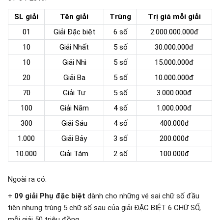
SL giải
Tên giải
Trùng
Trị giá mỗi giải
01
Giải Đặc biệt
6 số
2.000.000.000đ
10
Giải Nhất
5 số
30.000.000đ
10
Giải Nhì
5 số
15.000.000đ
20
Giải Ba
5 số
10.000.000đ
70
Giải Tư
5 số
3.000.000đ
100
Giải Năm
4 số
1.000.000đ
300
Giải Sáu
4 số
400.000đ
1.000
Giải Bảy
3 số
200.000đ
10.000
Giải Tám
2 số
100.000đ
Ngoài ra có:
+
09 giải Phụ đặc biệt
dành cho những vé sai chữ số đầu
tiên nhưng trùng 5 chữ số sau của giải ĐẶC BIỆT 6 CHỮ SỐ,
mỗi giải 50 triệu đồng.