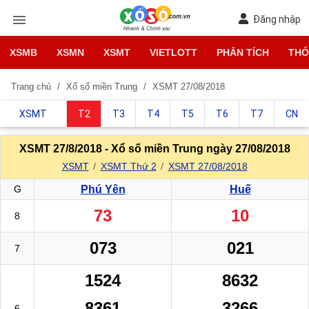
Đăng nhập
XSMB
XSMN
XSMT
VIETLOTT
PHÂN TÍCH
THỐ
Trang chủ
Xổ số miền Trung
XSMT 27/08/2018
XSMT
T2
T3
T4
T5
T6
T7
CN
XSMT 27/8/2018 - Xổ số miền Trung ngày 27/08/2018
XSMT
XSMT Thứ 2
XSMT 27/08/2018
G
Phú Yên
Huế
73
10
8
073
021
7
1524
8632
8361
3266
6