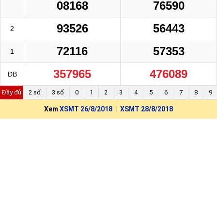
08168
76590
93526
56443
2
72116
57353
1
357965
476089
ĐB
Đầy đủ
2 số
3 số
0
1
2
3
4
5
6
7
8
9
Xem
XSMT 26/8/2018
XSMT 28/8/2018