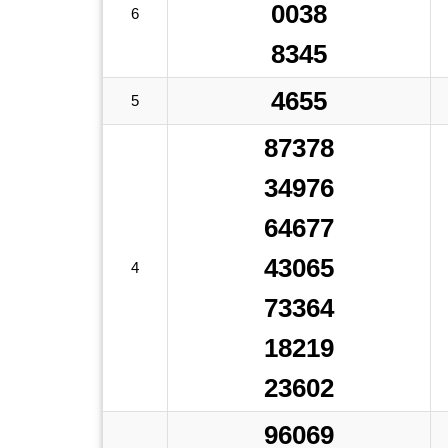
0038
6
8345
4655
5
87378
34976
64677
43065
4
73364
18219
23602
96069