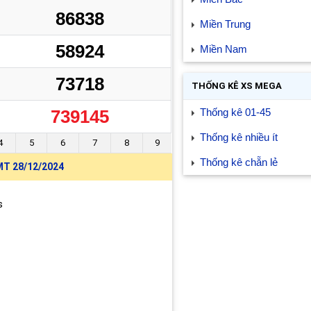
86838
Miền Trung
58924
Miền Nam
73718
THỐNG KÊ XS MEGA
739145
Thống kê 01-45
Thống kê nhiều ít
4
5
6
7
8
9
Thống kê chẵn lẻ
T 28/12/2024
s