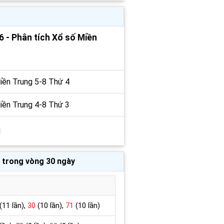
 - Phân tích Xổ số Miền
iền Trung 5-8 Thứ 4
iền Trung 4-8 Thứ 3
 trong vòng 30 ngày
(11 lần),
30
(10 lần),
71
(10 lần)