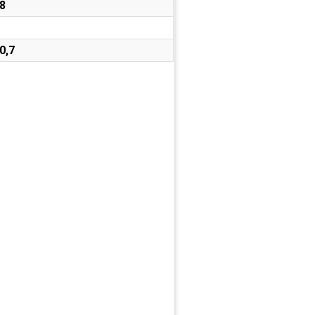
,8
0,7