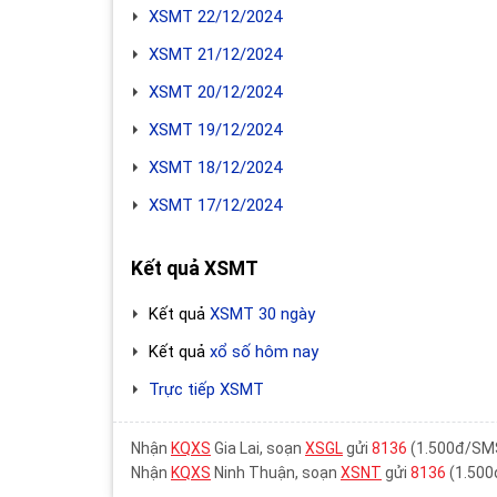
XSMT 22/12/2024
XSMT 21/12/2024
XSMT 20/12/2024
XSMT 19/12/2024
XSMT 18/12/2024
XSMT 17/12/2024
Kết quả XSMT
Kết quả
XSMT 30 ngày
Kết quả
xổ số hôm nay
Trực tiếp XSMT
Nhận
KQXS
Gia Lai, soạn
XSGL
gửi
8136
(1.500đ/SM
Nhận
KQXS
Ninh Thuận, soạn
XSNT
gửi
8136
(1.50