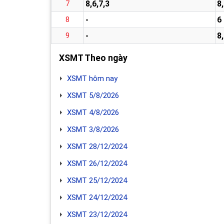
7
8,6,7,3
8
8
-
6
9
-
8,
XSMT Theo ngày
XSMT hôm nay
XSMT 5/8/2026
XSMT 4/8/2026
XSMT 3/8/2026
XSMT 28/12/2024
XSMT 26/12/2024
XSMT 25/12/2024
XSMT 24/12/2024
XSMT 23/12/2024