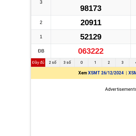
3
98173
20911
2
52129
1
063222
ĐB
Đầy đủ
2 số
3 số
0
1
2
3
Xem
XSMT 26/12/2024
XSM
Advertisement