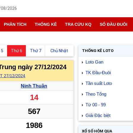
6/08/2026
PHÂN TÍCH
THỐNG KÊ
TRA CỨU KQ
SỔ ĐẦU ĐUÔI
 5
Thứ 6
Thứ 7
Chủ Nhật
THỐNG KÊ LOTO
Loto Gan
Trung ngày 27/12/2024
TK Đầu-Đuôi
T 27/12/2024
Tần suất Loto
Ninh Thuận
Theo Tổng
14
Từ 00 - 99
567
Giải Đặc biệt
1986
XỔ SỐ HÔM QUA