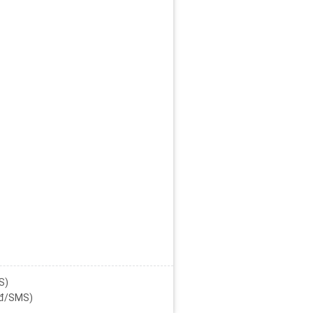
S)
0đ/SMS)