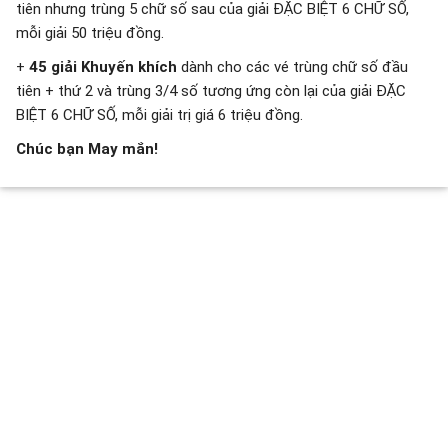
tiên nhưng trùng 5 chữ số sau của giải ĐẶC BIỆT 6 CHỮ SỐ,
mỗi giải 50 triệu đồng.
+
45 giải Khuyến khích
dành cho các vé trùng chữ số đầu
tiên + thứ 2 và trùng 3/4 số tương ứng còn lại của giải ĐẶC
BIỆT 6 CHỮ SỐ, mỗi giải trị giá 6 triệu đồng.
Chúc bạn May mắn!