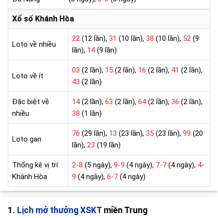
Xổ số Khánh Hòa
22
(12 lần),
31
(10 lần),
38
(10 lần),
52
(9
Loto về nhiều
lần),
14
(9 lần)
03
(2 lần),
15
(2 lần),
16
(2 lần),
41
(2 lần),
Loto về ít
43
(2 lần)
Đặc biệt về
14
(2 lần),
63
(2 lần),
64
(2 lần),
36
(2 lần),
nhiều
38
(1 lần)
76
(29 lần),
13
(23 lần),
35
(23 lần),
99
(20
Loto gan
lần),
23
(19 lần)
Thống kê vị trí
2-8
(5 ngày),
9-9
(4 ngày),
7-7
(4 ngày),
4-
Khánh Hòa
9
(4 ngày),
6-7
(4 ngày)
1.
Lịch mở thưởng XSKT
miền Trung