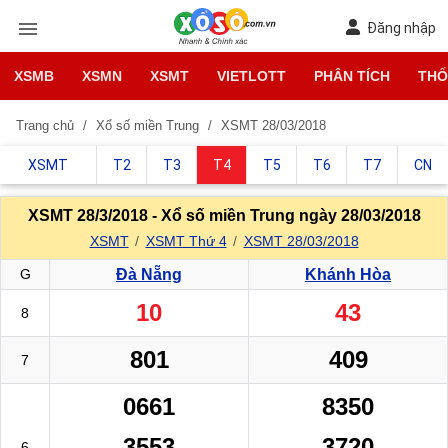
Đăng nhập
XSMB
XSMN
XSMT
VIETLOTT
PHÂN TÍCH
THỐ
Trang chủ
Xổ số miền Trung
XSMT 28/03/2018
XSMT
T2
T3
T4
T5
T6
T7
CN
XSMT 28/3/2018 - Xổ số miền Trung ngày 28/03/2018
XSMT
XSMT Thứ 4
XSMT 28/03/2018
G
Đà Nẵng
Khánh Hòa
10
43
8
801
409
7
0661
8350
3553
3720
6