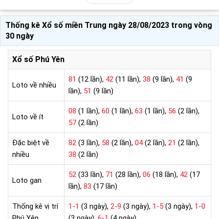
Thống kê Xổ số miền Trung ngày 28/08/2023 trong vòng
30 ngày
Xổ số Phú Yên
81
(12 lần),
42
(11 lần),
38
(9 lần),
41
(9
Loto về nhiều
lần),
51
(9 lần)
08
(1 lần),
60
(1 lần),
63
(1 lần),
56
(2 lần),
Loto về ít
57
(2 lần)
Đặc biệt về
82
(3 lần),
58
(2 lần),
04
(2 lần),
21
(2 lần),
nhiều
38
(2 lần)
52
(33 lần),
71
(28 lần),
06
(18 lần),
42
(17
Loto gan
lần),
83
(17 lần)
Thống kê vị trí
1-1
(3 ngày),
2-9
(3 ngày),
1-5
(3 ngày),
1-0
Phú Yên
(3 ngày),
6-1
(4 ngày)