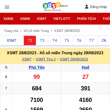
Đăng nhập
XSMB
XSMN
XSMT
VIETLOTT
PHÂN TÍCH
THỐ
Trang chủ
Xổ số miền Trung
XSMT 28/08/2023
XSMT
T2
T3
T4
T5
T6
T7
CN
XSMT 28/8/2023 - Xổ số miền Trung ngày 28/08/2023
XSMT
XSMT Thứ 2
XSMT 28/08/2023
G
Phú Yên
Huế
99
27
8
684
391
7
7100
4160
1569
2650
6