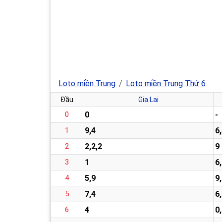
Loto miền Trung
Loto miền Trung Thứ 6
Đầu
Gia Lai
0
0
-
1
9,4
6
2
2,2,2
9
3
1
6
4
5,9
9,
5
7,4
6
6
4
0