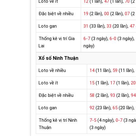
Loto về ít
12
(1 lần),
47
(1 lần),
70
(2 
Đặc biệt về nhiều
19
(2 lần),
00
(2 lần),
07
(2 
Loto gan
31
(33 lần),
33
(20 lần),
47
Thống kê vị trí Gia
6-7
(3 ngày),
6-0
(3 ngày),
Lai
ngày)
Xổ số Ninh Thuận
Loto về nhiều
14
(11 lần),
59
(11 lần),
Loto về ít
15
(1 lần),
17
(1 lần),
20
Đặc biệt về nhiều
58
(2 lần),
93
(2 lần),
94
Loto gan
92
(23 lần),
65
(20 lần),
Thống kê vị trí Ninh
7-5
(4 ngày),
0-7
(3 ngà
Thuận
(3 ngày)