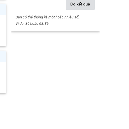
Dò kết quả
Bạn có thể thống kê một hoặc nhiều số:
Ví dụ: 36 hoặc 68, 86