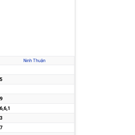
Ninh Thuận
,5
,9
6,6,1
,3
,7