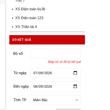
Thứ 7
XS Điện toán 6x36
XS Điện toán 123
XS Thần tài 4
DÒ KẾT QUẢ
Bộ số:
Nhập bộ số để dò kết quả
Từ ngày:
Đến ngày:
Tỉnh TP: