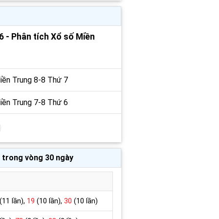
 - Phân tích Xổ số Miền
iền Trung 8-8 Thứ 7
iền Trung 7-8 Thứ 6
 trong vòng 30 ngày
(11 lần),
19
(10 lần),
30
(10 lần)