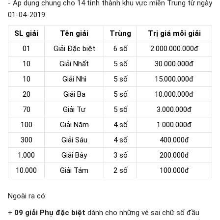
- Áp dụng chung cho 14 tỉnh thành khu vực miền Trung từ ngày
01-04-2019.
SL giải
Tên giải
Trùng
Trị giá mỗi giải
01
Giải Đặc biệt
6 số
2.000.000.000đ
10
Giải Nhất
5 số
30.000.000đ
10
Giải Nhì
5 số
15.000.000đ
20
Giải Ba
5 số
10.000.000đ
70
Giải Tư
5 số
3.000.000đ
100
Giải Năm
4 số
1.000.000đ
300
Giải Sáu
4 số
400.000đ
1.000
Giải Bảy
3 số
200.000đ
10.000
Giải Tám
2 số
100.000đ
Ngoài ra có:
+
09 giải Phụ đặc biệt
dành cho những vé sai chữ số đầu