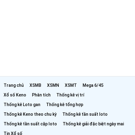
Trang chủ
XSMB
XSMN
XSMT
Mega 6/45
Xổ số Keno
Phân tích
Thống kê vị trí
Thống kê Loto gan
Thống kê tổng hợp
Thống kê Keno theo chu kỳ
Thống kê tần suất loto
Thống kê tần suất cặp loto
Thống kê giải đặc biệt ngày mai
Tin Xổ số