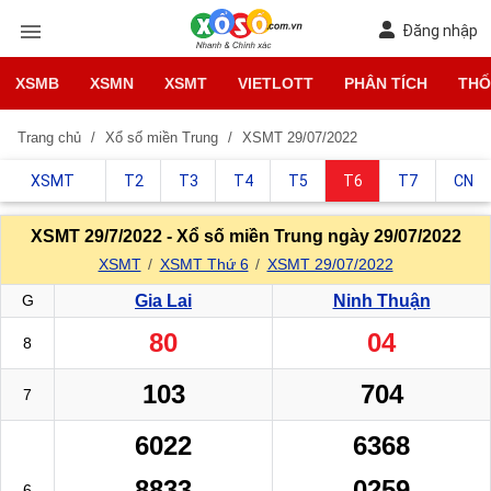
Đăng nhập
XSMB
XSMN
XSMT
VIETLOTT
PHÂN TÍCH
THỐ
Trang chủ
Xổ số miền Trung
XSMT 29/07/2022
XSMT
T2
T3
T4
T5
T6
T7
CN
XSMT 29/7/2022 - Xổ số miền Trung ngày 29/07/2022
XSMT
XSMT Thứ 6
XSMT 29/07/2022
G
Gia Lai
Ninh Thuận
80
04
8
103
704
7
6022
6368
8833
0259
6