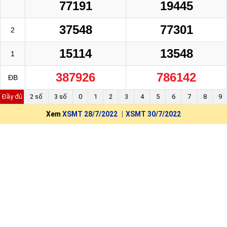
77191
19445
37548
77301
2
15114
13548
1
387926
786142
ĐB
Đầy đủ
2 số
3 số
0
1
2
3
4
5
6
7
8
9
Xem
XSMT 28/7/2022
XSMT 30/7/2022