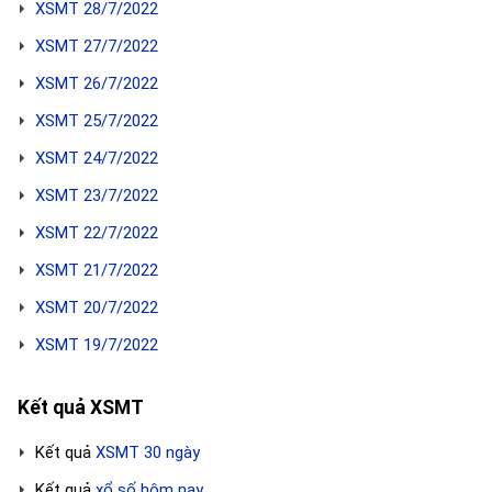
XSMT 28/7/2022
XSMT 27/7/2022
XSMT 26/7/2022
XSMT 25/7/2022
XSMT 24/7/2022
XSMT 23/7/2022
XSMT 22/7/2022
XSMT 21/7/2022
XSMT 20/7/2022
XSMT 19/7/2022
Kết quả XSMT
Kết quả
XSMT 30 ngày
Kết quả
xổ số hôm nay