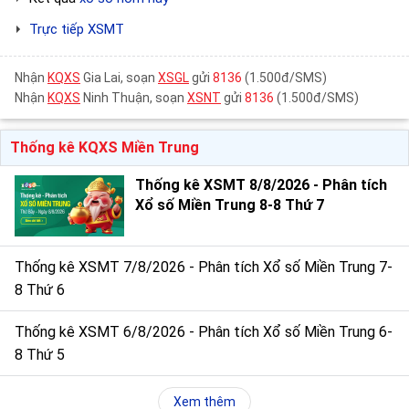
Trực tiếp XSMT
Nhận
KQXS
Gia Lai, soạn
XSGL
gửi
8136
(1.500đ/SMS)
Nhận
KQXS
Ninh Thuận, soạn
XSNT
gửi
8136
(1.500đ/SMS)
Thống kê KQXS Miền Trung
Thống kê XSMT 8/8/2026 - Phân tích
Xổ số Miền Trung 8-8 Thứ 7
Thống kê XSMT 7/8/2026 - Phân tích Xổ số Miền Trung 7-
8 Thứ 6
Thống kê XSMT 6/8/2026 - Phân tích Xổ số Miền Trung 6-
8 Thứ 5
Xem thêm