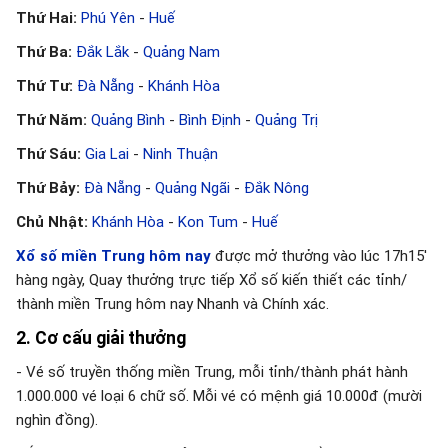
Thứ Hai:
Phú Yên
-
Huế
Thứ Ba:
Đắk Lắk
-
Quảng Nam
Thứ Tư:
Đà Nẵng
-
Khánh Hòa
Thứ Năm:
Quảng Bình
-
Bình Định
-
Quảng Trị
Thứ Sáu:
Gia Lai
-
Ninh Thuận
Thứ Bảy:
Đà Nẵng
-
Quảng Ngãi
-
Đắk Nông
Chủ Nhật:
Khánh Hòa
-
Kon Tum
-
Huế
Xổ số miền Trung hôm nay
được mở thưởng vào lúc 17h15'
hàng ngày, Quay thưởng trực tiếp Xổ số kiến thiết các tỉnh/
thành miền Trung hôm nay Nhanh và Chính xác.
2. Cơ cấu giải thưởng
- Vé số truyền thống miền Trung, mỗi tỉnh/thành phát hành
1.000.000 vé loại 6 chữ số. Mỗi vé có mệnh giá 10.000đ (mười
nghìn đồng).