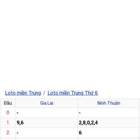
Loto miền Trung
Loto miền Trung Thứ 6
Đầu
Gia Lai
Ninh Thuận
-
-
0
9,6
2,8,0,2,4
1
-
6
2