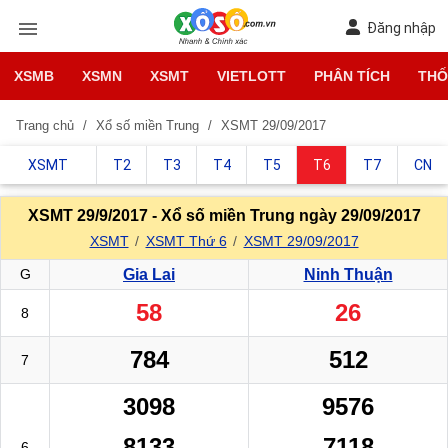
Đăng nhập
XSMB
XSMN
XSMT
VIETLOTT
PHÂN TÍCH
THỐ
Trang chủ
Xổ số miền Trung
XSMT 29/09/2017
XSMT
T2
T3
T4
T5
T6
T7
CN
XSMT 29/9/2017 - Xổ số miền Trung ngày 29/09/2017
XSMT
XSMT Thứ 6
XSMT 29/09/2017
G
Gia Lai
Ninh Thuận
58
26
8
784
512
7
3098
9576
8133
7118
6