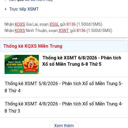
Trực tiếp XSMT
Nhận
KQXS
Gia Lai, soạn
XSGL
gửi
8136
(1.500đ/SMS)
Nhận
KQXS
Ninh Thuận, soạn
XSNT
gửi
8136
(1.500đ/SMS)
Thống kê KQXS Miền Trung
Thống kê XSMT 6/8/2026 - Phân tích
Xổ số Miền Trung 6-8 Thứ 5
Thống kê XSMT 5/8/2026 - Phân tích Xổ số Miền Trung 5-
8 Thứ 4
Thống kê XSMT 4/8/2026 - Phân tích Xổ số Miền Trung 4-
8 Thứ 3
Xem thêm