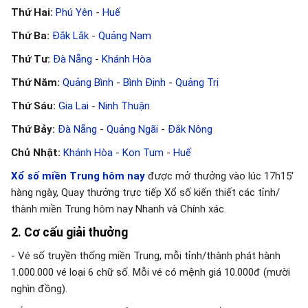
Thứ Hai:
Phú Yên
-
Huế
Thứ Ba:
Đắk Lắk
-
Quảng Nam
Thứ Tư:
Đà Nẵng
-
Khánh Hòa
Thứ Năm:
Quảng Bình
-
Bình Định
-
Quảng Trị
Thứ Sáu:
Gia Lai
-
Ninh Thuận
Thứ Bảy:
Đà Nẵng
-
Quảng Ngãi
-
Đắk Nông
Chủ Nhật:
Khánh Hòa
-
Kon Tum
-
Huế
Xổ số miền Trung hôm nay
được mở thưởng vào lúc 17h15'
hàng ngày, Quay thưởng trực tiếp Xổ số kiến thiết các tỉnh/
thành miền Trung hôm nay Nhanh và Chính xác.
2. Cơ cấu giải thưởng
- Vé số truyền thống miền Trung, mỗi tỉnh/thành phát hành
1.000.000 vé loại 6 chữ số. Mỗi vé có mệnh giá 10.000đ (mười
nghìn đồng).