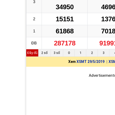
3
34950
469
15151
137
2
61868
701
1
287178
9199
ĐB
Đầy đủ
2 số
3 số
0
1
2
3
Xem
XSMT 29/5/2019
XSM
Advertisement