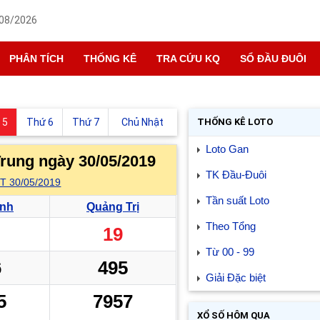
/08/2026
PHÂN TÍCH
THỐNG KÊ
TRA CỨU KQ
SỔ ĐẦU ĐUÔI
 5
Thứ 6
Thứ 7
Chủ Nhật
THỐNG KÊ LOTO
Loto Gan
rung ngày 30/05/2019
TK Đầu-Đuôi
T 30/05/2019
Tần suất Loto
ịnh
Quảng Trị
Theo Tổng
19
Từ 00 - 99
6
495
Giải Đặc biệt
5
7957
XỔ SỐ HÔM QUA