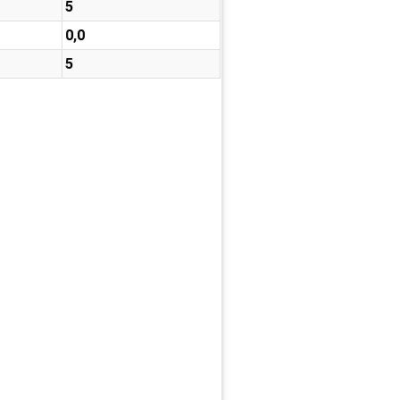
5
0,0
5