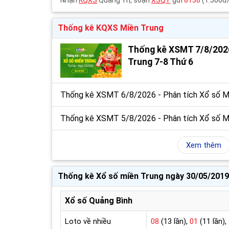
Nhận
KQXS
Quảng Trị, soạn
XSQT
gửi
8136
(1.500đ
Thống kê KQXS Miền Trung
Thống kê XSMT 7/8/2026
Trung 7-8 Thứ 6
Thống kê XSMT 6/8/2026 - Phân tích Xổ số M
Thống kê XSMT 5/8/2026 - Phân tích Xổ số M
Xem thêm
Thống kê Xổ số miền Trung ngày 30/05/2019
Xổ số Quảng Bình
Loto về nhiều
08
(13 lần),
01
(11 lần),