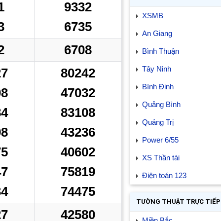
1
9332
XSMB
3
6735
An Giang
2
6708
Bình Thuận
Tây Ninh
27
80242
Bình Định
08
47032
Quảng Bình
84
83108
Quảng Trị
98
43236
Power 6/55
75
40602
XS Thần tài
47
75819
Điện toán 123
34
74475
TƯỜNG THUẬT TRỰC TIẾP
27
42580
Miền Bắc