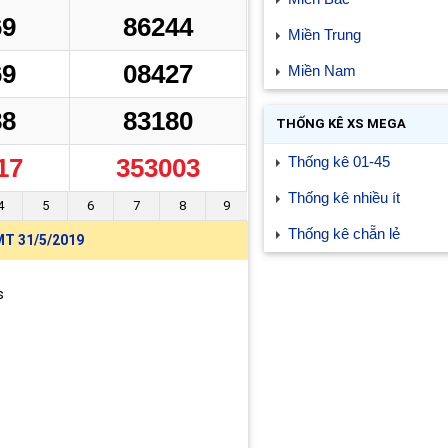
69
86244
Miền Trung
69
08427
Miền Nam
88
83180
THỐNG KÊ XS MEGA
17
353003
Thống kê 01-45
Thống kê nhiều ít
4
5
6
7
8
9
Thống kê chẵn lẻ
T 31/5/2019
s