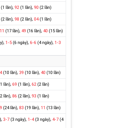
(1 lần),
92
(1 lần),
90
(2 lần)
(2 lần),
98
(2 lần),
04
(1 lần)
11
(17 lần),
49
(16 lần),
40
(15 lần)
y),
1-5
(6 ngày),
6-6
(4 ngày),
1-3
4
(10 lần),
39
(10 lần),
40
(10 lần)
1 lần),
69
(1 lần),
62
(2 lần)
2 lần),
86
(2 lần),
93
(1 lần)
9
(24 lần),
83
(19 lần),
11
(13 lần)
),
3-7
(3 ngày),
1-4
(3 ngày),
4-7
(4