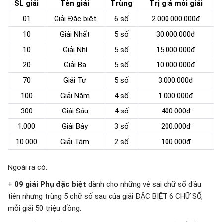
SL giải
Tên giải
Trùng
Trị giá mỗi giải
01
Giải Đặc biệt
6 số
2.000.000.000đ
10
Giải Nhất
5 số
30.000.000đ
10
Giải Nhì
5 số
15.000.000đ
20
Giải Ba
5 số
10.000.000đ
70
Giải Tư
5 số
3.000.000đ
100
Giải Năm
4 số
1.000.000đ
300
Giải Sáu
4 số
400.000đ
1.000
Giải Bảy
3 số
200.000đ
10.000
Giải Tám
2 số
100.000đ
Ngoài ra có:
+
09 giải Phụ đặc biệt
dành cho những vé sai chữ số đầu
tiên nhưng trùng 5 chữ số sau của giải ĐẶC BIỆT 6 CHỮ SỐ,
mỗi giải 50 triệu đồng.