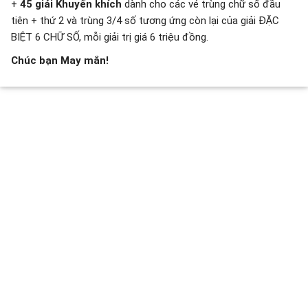
+
45 giải Khuyến khích
dành cho các vé trùng chữ số đầu
tiên + thứ 2 và trùng 3/4 số tương ứng còn lại của giải ĐẶC
BIỆT 6 CHỮ SỐ, mỗi giải trị giá 6 triệu đồng.
Chúc bạn May mắn!