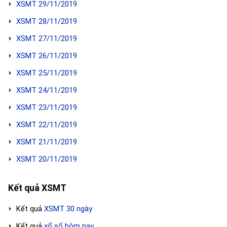
XSMT 29/11/2019
XSMT 28/11/2019
XSMT 27/11/2019
XSMT 26/11/2019
XSMT 25/11/2019
XSMT 24/11/2019
XSMT 23/11/2019
XSMT 22/11/2019
XSMT 21/11/2019
XSMT 20/11/2019
Kết quả XSMT
Kết quả
XSMT 30 ngày
Kết quả
xổ số hôm nay