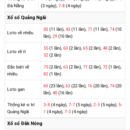
Đà Nẵng
(3 ngày),
7-8
(4 ngày)
Xổ số Quảng Ngãi
00
(11 lần),
43
(11 lần),
71
(11 lần),
74
(10
Loto về nhiều
lần),
29
(10 lần)
55
(1 lần),
60
(2 lần),
65
(2 lần),
48
(2 lần),
Loto về ít
52
(2 lần)
Đặc biệt về
75
(2 lần),
63
(2 lần),
71
(2 lần),
72
(1 lần),
nhiều
82
(1 lần)
60
(23 lần),
63
(22 lần),
16
(20 lần),
74
(20
Loto gan
lần),
40
(16 lần)
Thống kê vị trí
3-8
(4 ngày),
7-7
(5 ngày),
2-3
(5 ngày),
5-
Quảng Ngãi
1
(4 ngày),
7-3
(4 ngày)
Xổ số Đắk Nông