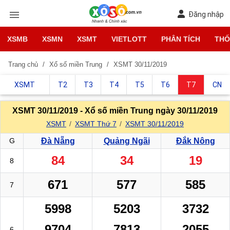
Đăng nhập
XSMB
XSMN
XSMT
VIETLOTT
PHÂN TÍCH
THỐ
Trang chủ
Xổ số miền Trung
XSMT 30/11/2019
XSMT
T2
T3
T4
T5
T6
T7
CN
XSMT 30/11/2019 - Xổ số miền Trung ngày 30/11/2019
XSMT
XSMT Thứ 7
XSMT 30/11/2019
G
Đà Nẵng
Quảng Ngãi
Đắk Nông
84
34
19
8
671
577
585
7
5998
5203
3732
9704
7813
2055
6