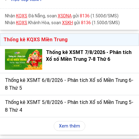
Nhận
KQXS
Đà Nẵng, soạn
XSDNA
gửi
8136
(1.500đ/SMS)
Nhận
KQXS
Khánh Hòa, soạn
XSKH
gửi
8136
(1.500đ/SMS)
Thống kê KQXS Miền Trung
Thống kê XSMT 7/8/2026 - Phân tích
Xổ số Miền Trung 7-8 Thứ 6
Thống kê XSMT 6/8/2026 - Phân tích Xổ số Miền Trung 6-
8 Thứ 5
Thống kê XSMT 5/8/2026 - Phân tích Xổ số Miền Trung 5-
8 Thứ 4
Xem thêm