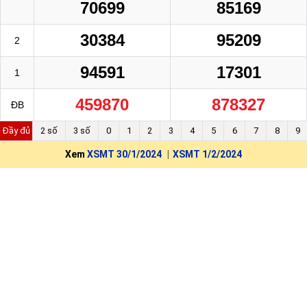
70699
85169
30384
95209
2
94591
17301
1
459870
878327
ĐB
Đầy đủ
2 số
3 số
0
1
2
3
4
5
6
7
8
9
Xem
XSMT 30/1/2024
XSMT 1/2/2024