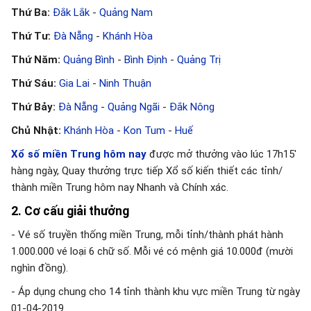
Thứ Ba:
Đắk Lắk
-
Quảng Nam
Thứ Tư:
Đà Nẵng
-
Khánh Hòa
Thứ Năm:
Quảng Bình
-
Bình Định
-
Quảng Trị
Thứ Sáu:
Gia Lai
-
Ninh Thuận
Thứ Bảy:
Đà Nẵng
-
Quảng Ngãi
-
Đắk Nông
Chủ Nhật:
Khánh Hòa
-
Kon Tum
-
Huế
Xổ số miền Trung hôm nay
được mở thưởng vào lúc 17h15'
hàng ngày, Quay thưởng trực tiếp Xổ số kiến thiết các tỉnh/
thành miền Trung hôm nay Nhanh và Chính xác.
2. Cơ cấu giải thưởng
- Vé số truyền thống miền Trung, mỗi tỉnh/thành phát hành
1.000.000 vé loại 6 chữ số. Mỗi vé có mệnh giá 10.000đ (mười
nghìn đồng).
- Áp dụng chung cho 14 tỉnh thành khu vực miền Trung từ ngày
01-04-2019.