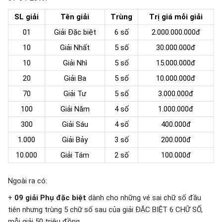
SL giải
Tên giải
Trùng
Trị giá mỗi giải
01
Giải Đặc biệt
6 số
2.000.000.000đ
10
Giải Nhất
5 số
30.000.000đ
10
Giải Nhì
5 số
15.000.000đ
20
Giải Ba
5 số
10.000.000đ
70
Giải Tư
5 số
3.000.000đ
100
Giải Năm
4 số
1.000.000đ
300
Giải Sáu
4 số
400.000đ
1.000
Giải Bảy
3 số
200.000đ
10.000
Giải Tám
2 số
100.000đ
Ngoài ra có:
+
09 giải Phụ đặc biệt
dành cho những vé sai chữ số đầu
tiên nhưng trùng 5 chữ số sau của giải ĐẶC BIỆT 6 CHỮ SỐ,
mỗi giải 50 triệu đồng.