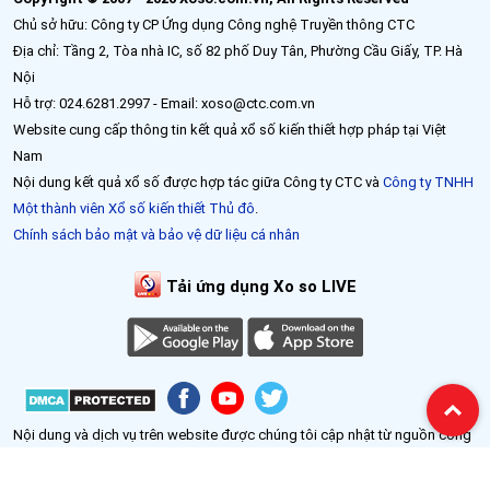
Chủ sở hữu: Công ty CP Ứng dụng Công nghệ Truyền thông CTC
Địa chỉ: Tầng 2, Tòa nhà IC, số 82 phố Duy Tân, Phường Cầu Giấy, TP. Hà
Nội
Hỗ trợ: 024.6281.2997 - Email: xoso@ctc.com.vn
Website cung cấp thông tin kết quả xổ số kiến thiết hợp pháp tại Việt
Nam
Nội dung kết quả xổ số được hợp tác giữa Công ty CTC và
Công ty TNHH
Một thành viên Xổ số kiến thiết Thủ đô
.
Chính sách bảo mật và bảo vệ dữ liệu cá nhân
Tải ứng dụng Xo so LIVE
Nội dung và dịch vụ trên website được chúng tôi cập nhật từ nguồn công
khai, chỉ mang tính chất tham khảo. Vui lòng đối chiếu với kết quả chính
thức được công bố bởi các công ty xổ số kiến thiết.