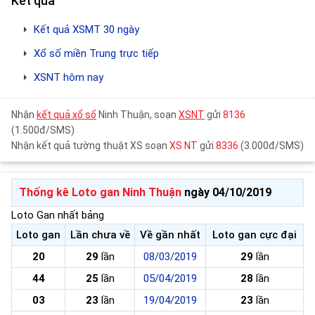
Kết quả
Kết quả XSMT 30 ngày
Xổ số miền Trung trực tiếp
XSNT hôm nay
Nhận
kết quả xổ số
Ninh Thuận, soạn
XSNT
gửi
8136
(1.500đ/SMS)
Nhận kết quả tường thuật XS soạn
XS NT
gửi
8336
(3.000đ/SMS)
Thống kê Loto gan Ninh Thuận
ngày 04/10/2019
Loto Gan nhất bảng
Loto gan
Lần chưa về
Về gần nhất
Loto gan cực đại
20
29
lần
08/03/2019
29
lần
44
25
lần
05/04/2019
28
lần
03
23
lần
19/04/2019
23
lần