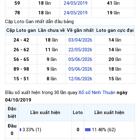
59
18
lần
24/05/2019
41
lần
78
18
lần
24/05/2019
19
lần
Cặp Loto Gan nhất dẫn đầu bảng
Cặp Loto gan
Lần chưa về
Về gần nhất
Loto gan cực đại
24 - 42
18
lần
03/04/2026
14
lần
26 - 62
11
lần
22/05/2026
14
lần
56 - 65
9
lần
05/06/2026
20
lần
89 - 98
9
lần
05/06/2026
18
lần
15 - 51
8
lần
12/06/2026
15
lần
Đầu số xuất hiện trong 30 lần quay
Xổ số Ninh Thuận
ngày
04/10/2019
Đặc
Lần xuất hiện
Loto
Lần xuất hiện
biệt
Đầu
3.33% (1)
0
11.48% (62)
0