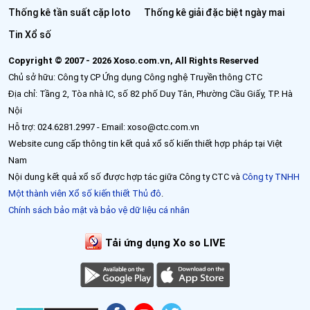
Thống kê tần suất cặp loto
Thống kê giải đặc biệt ngày mai
Tin Xổ số
Copyright © 2007 - 2026 Xoso.com.vn, All Rights Reserved
Chủ sở hữu: Công ty CP Ứng dụng Công nghệ Truyền thông CTC
Địa chỉ: Tầng 2, Tòa nhà IC, số 82 phố Duy Tân, Phường Cầu Giấy, TP. Hà
Nội
Hỗ trợ: 024.6281.2997 - Email: xoso@ctc.com.vn
Website cung cấp thông tin kết quả xổ số kiến thiết hợp pháp tại Việt
Nam
Nội dung kết quả xổ số được hợp tác giữa Công ty CTC và
Công ty TNHH
Một thành viên Xổ số kiến thiết Thủ đô
.
Chính sách bảo mật và bảo vệ dữ liệu cá nhân
Tải ứng dụng Xo so LIVE