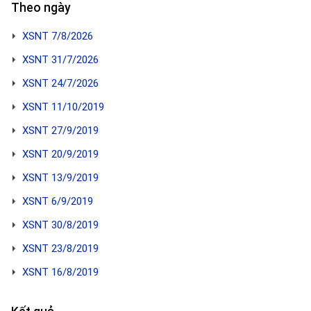
Theo ngày
XSNT 7/8/2026
XSNT 31/7/2026
XSNT 24/7/2026
XSNT 11/10/2019
XSNT 27/9/2019
XSNT 20/9/2019
XSNT 13/9/2019
XSNT 6/9/2019
XSNT 30/8/2019
XSNT 23/8/2019
XSNT 16/8/2019