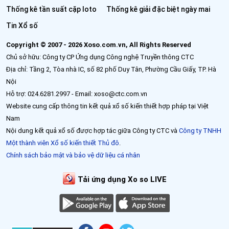
Thống kê tần suất cặp loto
Thống kê giải đặc biệt ngày mai
Tin Xổ số
Copyright © 2007 - 2026 Xoso.com.vn, All Rights Reserved
Chủ sở hữu: Công ty CP Ứng dụng Công nghệ Truyền thông CTC
Địa chỉ: Tầng 2, Tòa nhà IC, số 82 phố Duy Tân, Phường Cầu Giấy, TP. Hà
Nội
Hỗ trợ: 024.6281.2997 - Email: xoso@ctc.com.vn
Website cung cấp thông tin kết quả xổ số kiến thiết hợp pháp tại Việt
Nam
Nội dung kết quả xổ số được hợp tác giữa Công ty CTC và
Công ty TNHH
Một thành viên Xổ số kiến thiết Thủ đô
.
Chính sách bảo mật và bảo vệ dữ liệu cá nhân
Tải ứng dụng Xo so LIVE