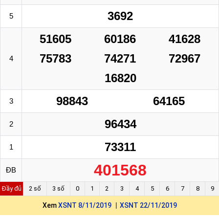
3692
5
51605
60186
41628
75783
74271
72967
4
16820
98843
64165
3
96434
2
73311
1
401568
ĐB
Đầy đủ
2 số
3 số
0
1
2
3
4
5
6
7
8
9
Xem
XSNT 8/11/2019
XSNT 22/11/2019