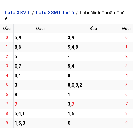
Loto XSMT
Loto XSMT thứ 6
Loto Ninh Thuận Thứ
6
Đầu
Đuôi
Đầu
Đuôi
5,9
3,9
0
0
8,6
9,4,8
1
1
5
-
2
2
0,7
5,4
3
3
3,1
8
4
4
3
8,0,9,2
5
5
8
1
6
6
7
3,
7
7
7
5,4,1
1,6
8
8
1,5,0
0
9
9