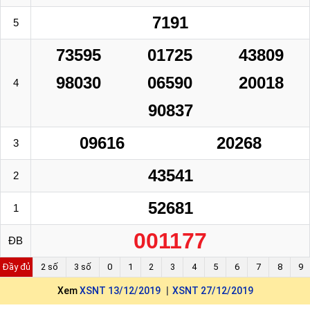
7191
5
73595
01725
43809
98030
06590
20018
4
90837
09616
20268
3
43541
2
52681
1
001177
ĐB
Đầy đủ
2 số
3 số
0
1
2
3
4
5
6
7
8
9
Xem
XSNT 13/12/2019
XSNT 27/12/2019