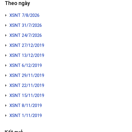
Theo ngày
XSNT 7/8/2026
XSNT 31/7/2026
XSNT 24/7/2026
XSNT 27/12/2019
XSNT 13/12/2019
XSNT 6/12/2019
XSNT 29/11/2019
XSNT 22/11/2019
XSNT 15/11/2019
XSNT 8/11/2019
XSNT 1/11/2019