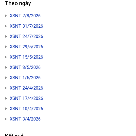
Theo ngày
XSNT 7/8/2026
XSNT 31/7/2026
XSNT 24/7/2026
XSNT 29/5/2026
XSNT 15/5/2026
XSNT 8/5/2026
XSNT 1/5/2026
XSNT 24/4/2026
XSNT 17/4/2026
XSNT 10/4/2026
XSNT 3/4/2026