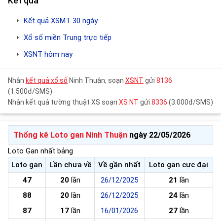
Kết quả
Kết quả XSMT 30 ngày
Xổ số miền Trung trực tiếp
XSNT hôm nay
Nhận
kết quả xổ số
Ninh Thuận, soạn
XSNT
gửi
8136
(1.500đ/SMS)
Nhận kết quả tường thuật XS soạn
XS NT
gửi
8336
(3.000đ/SMS)
Thống kê Loto gan Ninh Thuận
ngày 22/05/2026
Loto Gan nhất bảng
Loto gan
Lần chưa về
Về gần nhất
Loto gan cực đại
47
20
lần
26/12/2025
21
lần
88
20
lần
26/12/2025
24
lần
87
17
lần
16/01/2026
27
lần