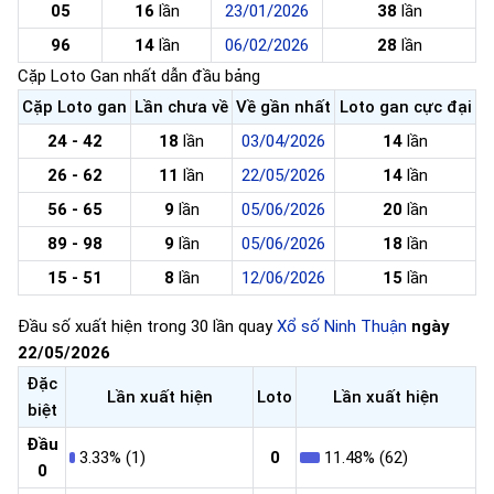
05
16
lần
23/01/2026
38
lần
96
14
lần
06/02/2026
28
lần
Cặp Loto Gan nhất dẫn đầu bảng
Cặp Loto gan
Lần chưa về
Về gần nhất
Loto gan cực đại
24 - 42
18
lần
03/04/2026
14
lần
26 - 62
11
lần
22/05/2026
14
lần
56 - 65
9
lần
05/06/2026
20
lần
89 - 98
9
lần
05/06/2026
18
lần
15 - 51
8
lần
12/06/2026
15
lần
Đầu số xuất hiện trong 30 lần quay
Xổ số Ninh Thuận
ngày
22/05/2026
Đặc
Lần xuất hiện
Loto
Lần xuất hiện
biệt
Đầu
3.33% (1)
0
11.48% (62)
0