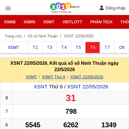
Đăng nhập
XSMB
XSMN
XSMT
VIETLOTT
PHÂN TÍCH
THỐ
Trang chủ
Xổ số Ninh Thuận
XSNT 22/05/2026
XSMT
T2
T3
T4
T5
T6
T7
CN
XSNT 22/05/2026, Kết quả xổ số Ninh Thuận ngày
22/5/2026
XSMT
XSMT Thứ 6
XSMT 22/05/2026
XSNT
Thứ 6 /
XSNT 22/05/2026
31
8
798
7
5545
6262
1349
6