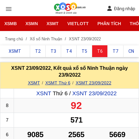
Đăng nhập
XSMB
XSMN
XSMT
VIETLOTT
PHÂN TÍCH
THỐ
Trang chủ
Xổ số Ninh Thuận
XSNT 23/09/2022
XSMT
T2
T3
T4
T5
T6
T7
CN
XSNT 23/09/2022, Kết quả xổ số Ninh Thuận ngày
23/9/2022
XSMT
XSMT Thứ 6
XSMT 23/09/2022
XSNT
Thứ 6 /
XSNT 23/09/2022
92
8
571
7
9085
2565
5669
6