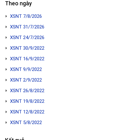
Theo ngày
XSNT 7/8/2026
XSNT 31/7/2026
XSNT 24/7/2026
XSNT 30/9/2022
XSNT 16/9/2022
XSNT 9/9/2022
XSNT 2/9/2022
XSNT 26/8/2022
XSNT 19/8/2022
XSNT 12/8/2022
XSNT 5/8/2022