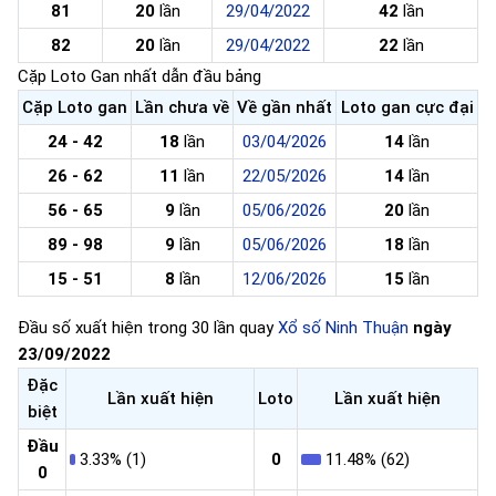
81
20
lần
29/04/2022
42
lần
82
20
lần
29/04/2022
22
lần
Cặp Loto Gan nhất dẫn đầu bảng
Cặp Loto gan
Lần chưa về
Về gần nhất
Loto gan cực đại
24 - 42
18
lần
03/04/2026
14
lần
26 - 62
11
lần
22/05/2026
14
lần
56 - 65
9
lần
05/06/2026
20
lần
89 - 98
9
lần
05/06/2026
18
lần
15 - 51
8
lần
12/06/2026
15
lần
Đầu số xuất hiện trong 30 lần quay
Xổ số Ninh Thuận
ngày
23/09/2022
Đặc
Lần xuất hiện
Loto
Lần xuất hiện
biệt
Đầu
3.33% (1)
0
11.48% (62)
0