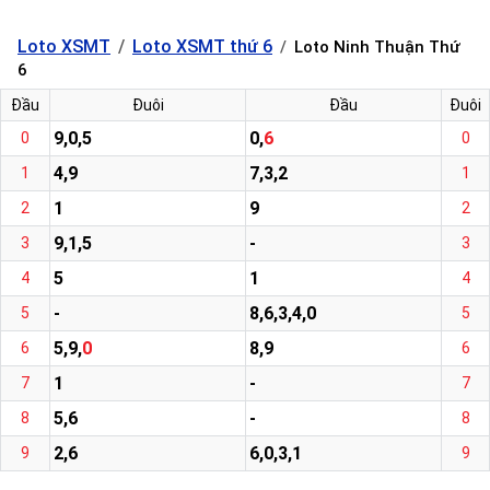
Loto XSMT
Loto XSMT thứ 6
Loto Ninh Thuận Thứ
6
Đầu
Đuôi
Đầu
Đuôi
9,0,5
0,
6
0
0
4,9
7,3,2
1
1
1
9
2
2
9,1,5
-
3
3
5
1
4
4
-
8,6,3,4,0
5
5
5,9,
0
8,9
6
6
1
-
7
7
5,6
-
8
8
2,6
6,0,3,1
9
9