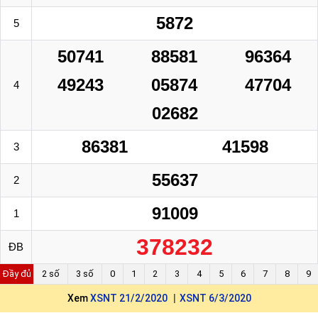
5872
5
50741
88581
96364
49243
05874
47704
4
02682
86381
41598
3
55637
2
91009
1
378232
ĐB
Đầy đủ
2 số
3 số
0
1
2
3
4
5
6
7
8
9
Xem
XSNT 21/2/2020
XSNT 6/3/2020