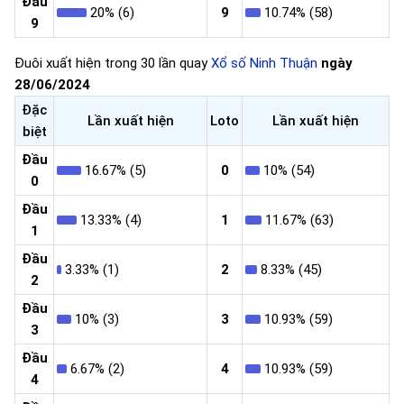
Đầu
20% (6)
9
10.74% (58)
9
Đuôi xuất hiện trong 30 lần quay
Xổ số Ninh Thuận
ngày
28/06/2024
Đặc
Lần xuất hiện
Loto
Lần xuất hiện
biệt
Đầu
16.67% (5)
0
10% (54)
0
Đầu
13.33% (4)
1
11.67% (63)
1
Đầu
3.33% (1)
2
8.33% (45)
2
Đầu
10% (3)
3
10.93% (59)
3
Đầu
6.67% (2)
4
10.93% (59)
4