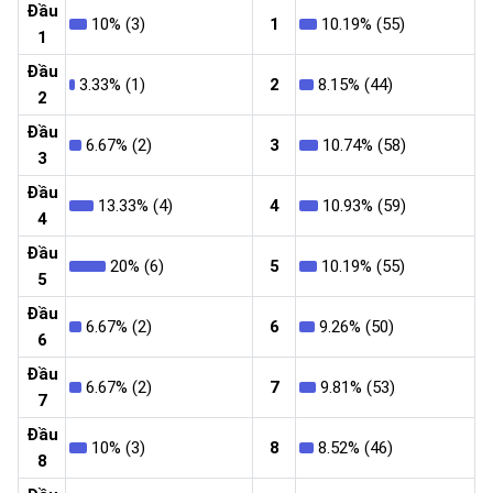
Đầu
10% (3)
1
10.19% (55)
1
Đầu
3.33% (1)
2
8.15% (44)
2
Đầu
6.67% (2)
3
10.74% (58)
3
Đầu
13.33% (4)
4
10.93% (59)
4
Đầu
20% (6)
5
10.19% (55)
5
Đầu
6.67% (2)
6
9.26% (50)
6
Đầu
6.67% (2)
7
9.81% (53)
7
Đầu
10% (3)
8
8.52% (46)
8