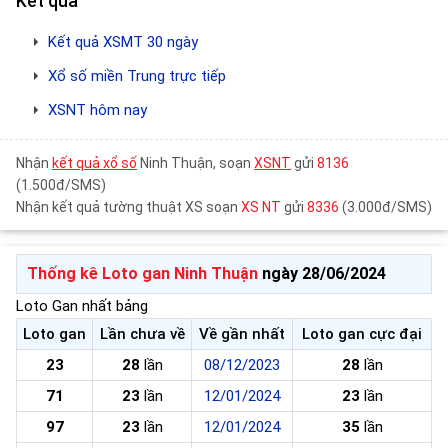
Kết quả
Kết quả XSMT 30 ngày
Xổ số miền Trung trực tiếp
XSNT hôm nay
Nhận
kết quả xổ số
Ninh Thuận, soạn
XSNT
gửi
8136
(1.500đ/SMS)
Nhận kết quả tường thuật XS soạn
XS NT
gửi
8336
(3.000đ/SMS)
Thống kê Loto gan Ninh Thuận
ngày 28/06/2024
Loto Gan nhất bảng
Loto gan
Lần chưa về
Về gần nhất
Loto gan cực đại
23
28
lần
08/12/2023
28
lần
71
23
lần
12/01/2024
23
lần
97
23
lần
12/01/2024
35
lần