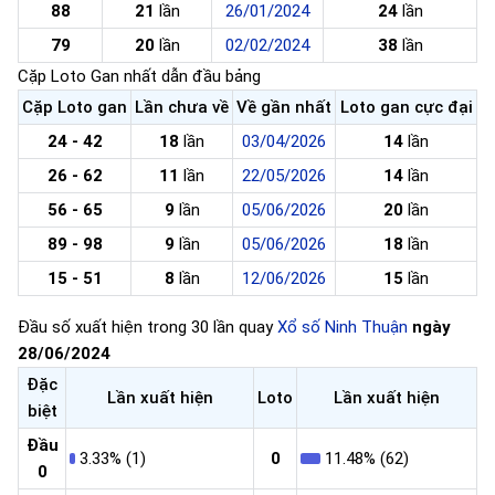
88
21
lần
26/01/2024
24
lần
79
20
lần
02/02/2024
38
lần
Cặp Loto Gan nhất dẫn đầu bảng
Cặp Loto gan
Lần chưa về
Về gần nhất
Loto gan cực đại
24 - 42
18
lần
03/04/2026
14
lần
26 - 62
11
lần
22/05/2026
14
lần
56 - 65
9
lần
05/06/2026
20
lần
89 - 98
9
lần
05/06/2026
18
lần
15 - 51
8
lần
12/06/2026
15
lần
Đầu số xuất hiện trong 30 lần quay
Xổ số Ninh Thuận
ngày
28/06/2024
Đặc
Lần xuất hiện
Loto
Lần xuất hiện
biệt
Đầu
3.33% (1)
0
11.48% (62)
0