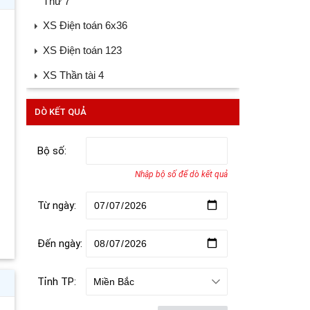
Thứ 7
XS Điện toán 6x36
XS Điện toán 123
XS Thần tài 4
DÒ KẾT QUẢ
Bộ số:
Nhập bộ số để dò kết quả
Từ ngày:
Đến ngày:
Tỉnh TP: