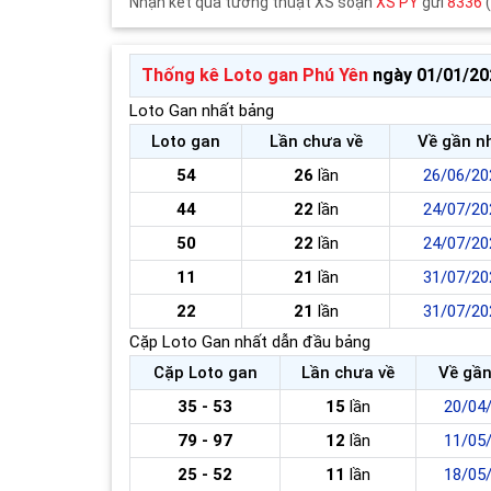
Nhận kết quả tường thuật XS soạn
XS PY
gửi
8336
(
Thống kê Loto gan Phú Yên
ngày 01/01/20
Loto Gan nhất bảng
Loto gan
Lần chưa về
Về gần n
54
26
lần
26/06/20
44
22
lần
24/07/20
50
22
lần
24/07/20
11
21
lần
31/07/20
22
21
lần
31/07/20
Cặp Loto Gan nhất dẫn đầu bảng
Cặp Loto gan
Lần chưa về
Về gần
35 - 53
15
lần
20/04
79 - 97
12
lần
11/05
25 - 52
11
lần
18/05