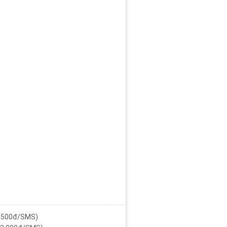
.500đ/SMS)