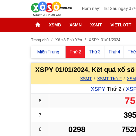
Hôm nay: Thứ Sáu ngày 07
XSMB
XSMN
XSMT
VIETLOTT
Trang chủ
Xổ số Phú Yên
XSPY 01/01/2024
Miền Trung
Thứ 2
Thứ 3
Thứ 4
Thứ
XSPY 01/01/2024, Kết quả xổ số
XSMT
XSMT Thứ 2
XSM
XSPY
Thứ 2 /
XSP
75
8
39
7
0298
752
6