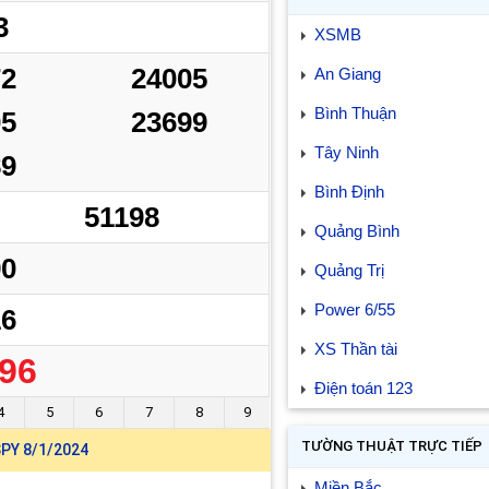
3
XSMB
72
24005
An Giang
Bình Thuận
05
23699
Tây Ninh
89
Bình Định
51198
Quảng Bình
90
Quảng Trị
Power 6/55
16
XS Thần tài
96
Điện toán 123
4
5
6
7
8
9
TƯỜNG THUẬT TRỰC TIẾP
PY 8/1/2024
Miền Bắc