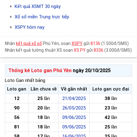
Kết quả XSMT 30 ngày
Xổ số miền Trung trực tiếp
XSPY hôm nay
Nhận
kết quả xổ số
Phú Yên, soạn
XSPY
gửi
8136
(1.500đ/SMS)
Nhận kết quả tường thuật XS soạn
XS PY
gửi
8336
(3.000đ/SMS)
Thống kê Loto gan Phú Yên
ngày 20/10/2025
Loto Gan nhất bảng
Loto gan
Lần chưa về
Về gần nhất
Loto gan cực đại
12
25
lần
21/04/2025
38
lần
90
20
lần
26/05/2025
23
lần
56
18
lần
09/06/2025
42
lần
81
18
lần
09/06/2025
25
lần
58
17
lần
16/06/2025
25
lần