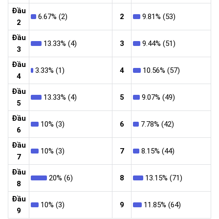
Đầu
6.67% (2)
2
9.81% (53)
2
Đầu
13.33% (4)
3
9.44% (51)
3
Đầu
3.33% (1)
4
10.56% (57)
4
Đầu
13.33% (4)
5
9.07% (49)
5
Đầu
10% (3)
6
7.78% (42)
6
Đầu
10% (3)
7
8.15% (44)
7
Đầu
20% (6)
8
13.15% (71)
8
Đầu
10% (3)
9
11.85% (64)
9