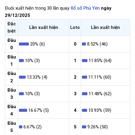
Đuôi xuất hiện trong 30 lần quay
Xổ số Phú Yên
ngày
29/12/2025
Đặc
Lần xuất hiện
Loto
Lần xuất hiện
biệt
Đầu
20% (6)
0
8.52% (46)
0
Đầu
10% (3)
1
11.85% (64)
1
Đầu
13.33% (4)
2
11.11% (60)
2
Đầu
10% (3)
3
11.48% (62)
3
Đầu
16.67% (5)
4
10.93% (59)
4
Đầu
6.67% (2)
5
9.26% (50)
5