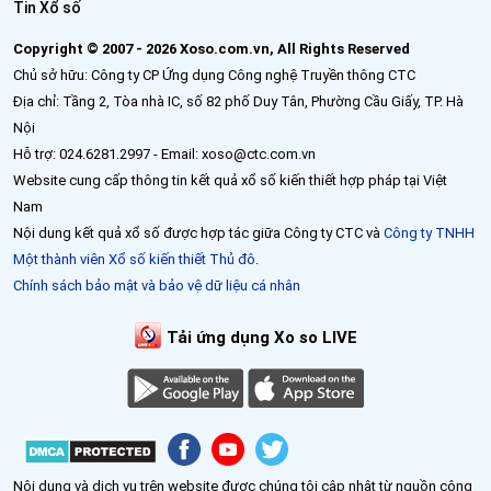
Tin Xổ số
Copyright © 2007 - 2026 Xoso.com.vn, All Rights Reserved
Chủ sở hữu: Công ty CP Ứng dụng Công nghệ Truyền thông CTC
Địa chỉ: Tầng 2, Tòa nhà IC, số 82 phố Duy Tân, Phường Cầu Giấy, TP. Hà
Nội
Hỗ trợ: 024.6281.2997 - Email: xoso@ctc.com.vn
Website cung cấp thông tin kết quả xổ số kiến thiết hợp pháp tại Việt
Nam
Nội dung kết quả xổ số được hợp tác giữa Công ty CTC và
Công ty TNHH
Một thành viên Xổ số kiến thiết Thủ đô
.
Chính sách bảo mật và bảo vệ dữ liệu cá nhân
Tải ứng dụng Xo so LIVE
Nội dung và dịch vụ trên website được chúng tôi cập nhật từ nguồn công