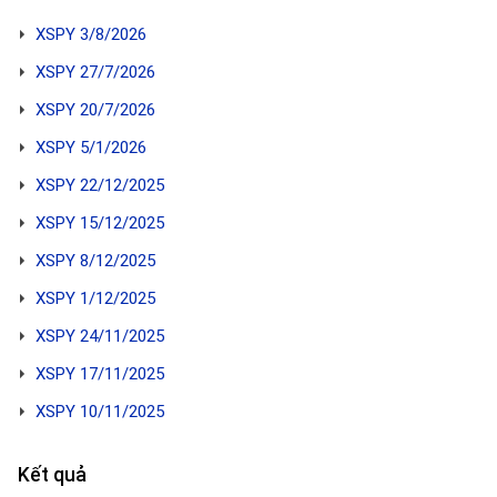
XSPY 3/8/2026
XSPY 27/7/2026
XSPY 20/7/2026
XSPY 5/1/2026
XSPY 22/12/2025
XSPY 15/12/2025
XSPY 8/12/2025
XSPY 1/12/2025
XSPY 24/11/2025
XSPY 17/11/2025
XSPY 10/11/2025
Kết quả