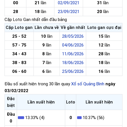
00
21
lần
02/09/2021
31
lần
28
18
lần
23/09/2021
20
lần
Cặp Loto Gan nhất dẫn đầu bảng
Cặp Loto gan
Lần chưa về
Về gần nhất
Loto gan cực đại
25 - 52
10
lần
28/05/2026
15
lần
57 - 75
9
lần
04/06/2026
12
lần
34 - 43
8
lần
11/06/2026
28
lần
38 - 83
7
lần
18/06/2026
18
lần
06 - 60
6
lần
25/06/2026
16
lần
Đầu số xuất hiện trong 30 lần quay
Xổ số Quảng Bình
ngày
03/02/2022
Đặc
Lần xuất hiện
Loto
Lần xuất hiện
biệt
Đầu
13.33% (4)
0
10.37% (56)
0