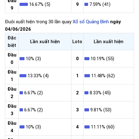
Đầu
16.67% (5)
9
7.59% (41)
9
Đuôi xuất hiện trong 30 lần quay
Xổ số Quảng Bình
ngày
04/06/2026
Đặc
Lần xuất hiện
Loto
Lần xuất hiện
biệt
Đầu
10% (3)
0
10.19% (55)
0
Đầu
13.33% (4)
1
11.48% (62)
1
Đầu
6.67% (2)
2
8.33% (45)
2
Đầu
6.67% (2)
3
9.81% (53)
3
Đầu
10% (3)
4
11.11% (60)
4