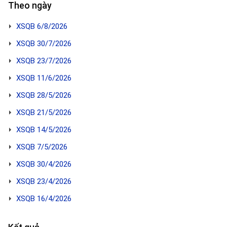
Theo ngày
XSQB 6/8/2026
XSQB 30/7/2026
XSQB 23/7/2026
XSQB 11/6/2026
XSQB 28/5/2026
XSQB 21/5/2026
XSQB 14/5/2026
XSQB 7/5/2026
XSQB 30/4/2026
XSQB 23/4/2026
XSQB 16/4/2026