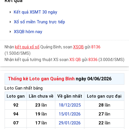
Kết quả
Kết quả XSMT 30 ngày
Xổ số miền Trung trực tiếp
XSQB hôm nay
Nhận
kết quả xổ số
Quảng Bình, soạn
XSQB
gửi
8136
(1.500đ/SMS)
Nhận kết quả tường thuật XS soạn
XS QB
gửi
8336
(3.000đ/SMS)
Thống kê Loto gan Quảng Bình
ngày 04/06/2026
Loto Gan nhất bảng
Loto gan
Lần chưa về
Về gần nhất
Loto gan cực đại
92
23
lần
18/12/2025
28
lần
94
19
lần
15/01/2026
27
lần
07
17
lần
29/01/2026
22
lần