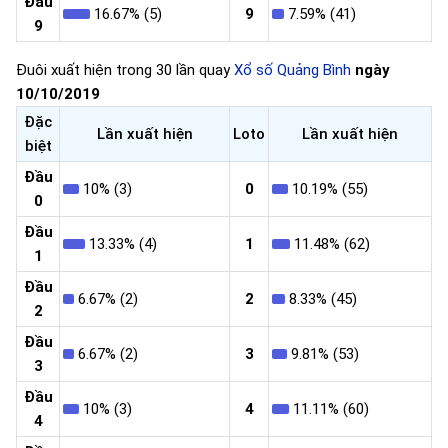
Đầu
16.67% (5)
9
7.59% (41)
9
Đuôi xuất hiện trong 30 lần quay
Xổ số Quảng Bình
ngày
10/10/2019
Đặc
Lần xuất hiện
Loto
Lần xuất hiện
biệt
Đầu
10% (3)
0
10.19% (55)
0
Đầu
13.33% (4)
1
11.48% (62)
1
Đầu
6.67% (2)
2
8.33% (45)
2
Đầu
6.67% (2)
3
9.81% (53)
3
Đầu
10% (3)
4
11.11% (60)
4