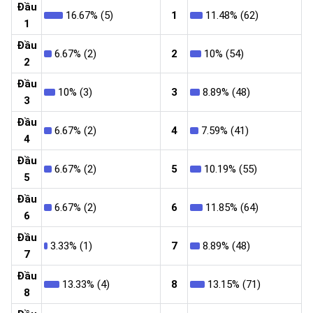
Đầu
16.67% (5)
1
11.48% (62)
1
Đầu
6.67% (2)
2
10% (54)
2
Đầu
10% (3)
3
8.89% (48)
3
Đầu
6.67% (2)
4
7.59% (41)
4
Đầu
6.67% (2)
5
10.19% (55)
5
Đầu
6.67% (2)
6
11.85% (64)
6
Đầu
3.33% (1)
7
8.89% (48)
7
Đầu
13.33% (4)
8
13.15% (71)
8