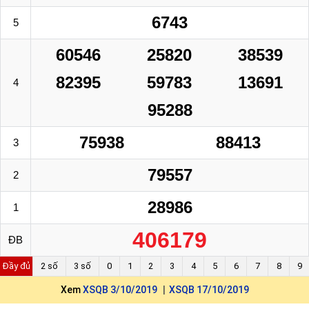
6743
5
60546
25820
38539
82395
59783
13691
4
95288
75938
88413
3
79557
2
28986
1
406179
ĐB
Đầy đủ
2 số
3 số
0
1
2
3
4
5
6
7
8
9
Xem
XSQB 3/10/2019
XSQB 17/10/2019