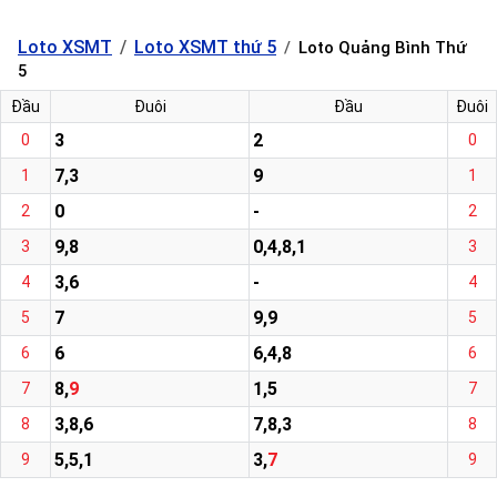
Loto XSMT
Loto XSMT thứ 5
Loto Quảng Bình Thứ
5
Đầu
Đuôi
Đầu
Đuôi
3
2
0
0
7,3
9
1
1
0
-
2
2
9,8
0,4,8,1
3
3
3,6
-
4
4
7
9,9
5
5
6
6,4,8
6
6
8,
9
1,5
7
7
3,8,6
7,8,3
8
8
5,5,1
3,
7
9
9