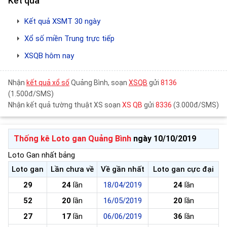
Kết quả
Kết quả XSMT 30 ngày
Xổ số miền Trung trực tiếp
XSQB hôm nay
Nhận
kết quả xổ số
Quảng Bình, soạn
XSQB
gửi
8136
(1.500đ/SMS)
Nhận kết quả tường thuật XS soạn
XS QB
gửi
8336
(3.000đ/SMS)
Thống kê Loto gan Quảng Bình
ngày 10/10/2019
Loto Gan nhất bảng
Loto gan
Lần chưa về
Về gần nhất
Loto gan cực đại
29
24
lần
18/04/2019
24
lần
52
20
lần
16/05/2019
20
lần
27
17
lần
06/06/2019
36
lần