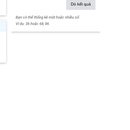
Dò kết quả
Bạn có thể thống kê một hoặc nhiều số:
Ví dụ: 36 hoặc 68, 86