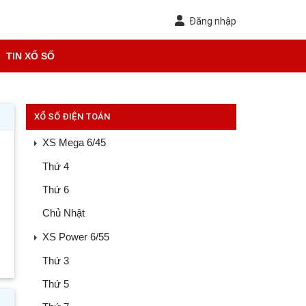
Đăng nhập
TIN XỔ SỐ
XỔ SỐ ĐIỆN TOÁN
XS Mega 6/45
Thứ 4
Thứ 6
Chủ Nhật
XS Power 6/55
Thứ 3
Thứ 5