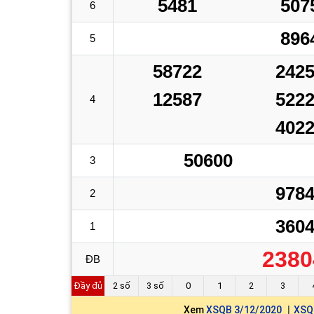
5481
507
6
896
5
58722
242
12587
522
4
402
50600
3
978
2
360
1
2380
ĐB
Đầy đủ
2 số
3 số
0
1
2
3
Xem
XSQB 3/12/2020
XSQ