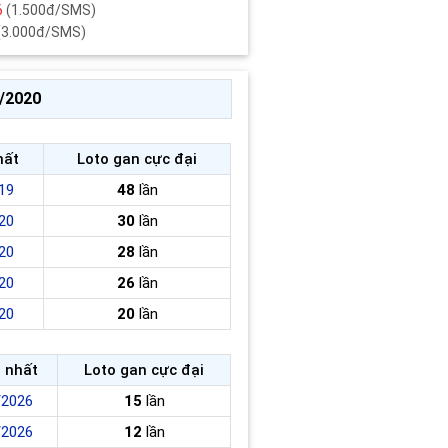
6
(1.500đ/SMS)
(3.000đ/SMS)
/2020
hất
Loto gan cực đại
19
48
lần
20
30
lần
20
28
lần
20
26
lần
20
20
lần
 nhất
Loto gan cực đại
/2026
15
lần
/2026
12
lần