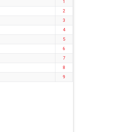
1
2
3
4
5
6
7
8
9