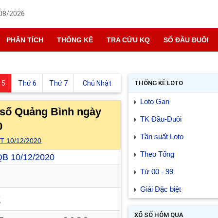
/08/2026
PHÂN TÍCH
THỐNG KÊ
TRA CỨU KQ
SỔ ĐẦU ĐUÔI
 5
Thứ 6
Thứ 7
Chủ Nhật
THỐNG KÊ LOTO
Loto Gan
 số Quảng Bình ngày
TK Đầu-Đuôi
0
Tần suất Loto
T 10/12/2020
Theo Tổng
B 10/12/2020
Từ 00 - 99
Giải Đặc biệt
2
XỔ SỐ HÔM QUA