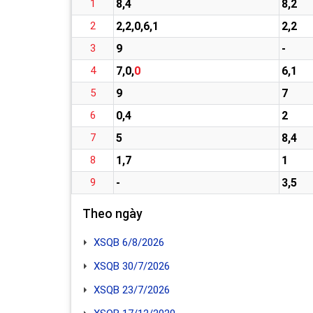
1
8,4
8,2
2
2,2,0,6,1
2,2
3
9
-
4
7,0,
0
6,1
5
9
7
6
0,4
2
7
5
8,4
8
1,7
1
9
-
3,5
Theo ngày
XSQB 6/8/2026
XSQB 30/7/2026
XSQB 23/7/2026