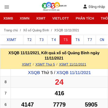
Đăng nhập
XSMB
XSMN
XSMT
VIETLOTT
PHÂN TÍCH
THỐ
Trang chủ
Xổ số Quảng Bình
XSQB 11/11/2021
XSMT
T2
T3
T4
T5
T6
T7
CN
XSQB 11/11/2021, Kết quả xổ số Quảng Bình ngày
11/11/2021
XSMT
XSMT Thứ 5
XSMT 11/11/2021
XSQB
Thứ 5 /
XSQB 11/11/2021
24
8
416
7
4147
7779
5905
6