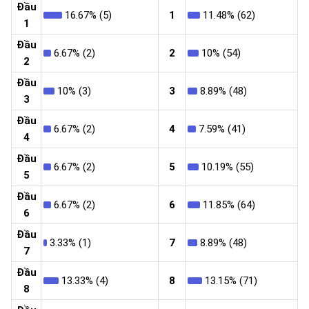
Đầu
16.67% (5)
1
11.48% (62)
1
Đầu
6.67% (2)
2
10% (54)
2
Đầu
10% (3)
3
8.89% (48)
3
Đầu
6.67% (2)
4
7.59% (41)
4
Đầu
6.67% (2)
5
10.19% (55)
5
Đầu
6.67% (2)
6
11.85% (64)
6
Đầu
3.33% (1)
7
8.89% (48)
7
Đầu
13.33% (4)
8
13.15% (71)
8