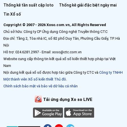
Thống kê tần suất cặp loto
Thống kê giải đặc biệt ngày mai
Tin Xổ số
Copyright © 2007 - 2026 Xoso.com.vn, All Rights Reserved
Chủ sở hữu: Công ty CP Ứng dụng Công nghệ Truyền thông CTC
Địa chỉ: Tầng 2, Tòa nhà IC, số 82 phố Duy Tân, Phường Cầu Giấy, TP. Hà
Nội
Hỗ trợ: 024.6281.2997 - Email: xoso@ctc.com.vn
Website cung cấp thông tin kết quả xổ số kiến thiết hợp pháp tại Việt
Nam
Nội dung kết quả xổ số được hợp tác giữa Công ty CTC và
Công ty TNHH
Một thành viên Xổ số kiến thiết Thủ đô
.
Chính sách bảo mật và bảo vệ dữ liệu cá nhân
Tải ứng dụng Xo so LIVE