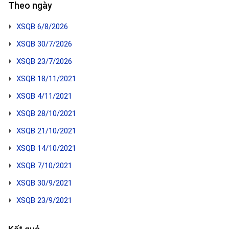
Theo ngày
XSQB 6/8/2026
XSQB 30/7/2026
XSQB 23/7/2026
XSQB 18/11/2021
XSQB 4/11/2021
XSQB 28/10/2021
XSQB 21/10/2021
XSQB 14/10/2021
XSQB 7/10/2021
XSQB 30/9/2021
XSQB 23/9/2021