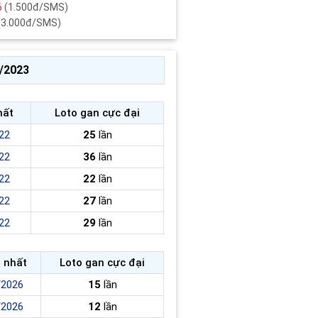
6
(1.500đ/SMS)
(3.000đ/SMS)
/2023
hất
Loto gan cực đại
22
25
lần
22
36
lần
22
22
lần
22
27
lần
22
29
lần
 nhất
Loto gan cực đại
/2026
15
lần
/2026
12
lần