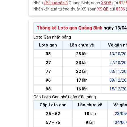
Nhận
kết quả xổ số
Quảng Bình, soạn
XSQB
gửi
813
Nhận kết quả tường thuật XS soạn
XS QB
gửi
8336
Thống kê Loto gan Quảng Bình
ngày 13/04
Loto Gan nhất bảng
Loto gan
Lần chưa về
Về gần n
38
25
lần
13/10/20
27
23
lần
27/10/20
77
22
lần
03/11/20
96
17
lần
08/12/20
98
16
lần
15/12/20
Cặp Loto Gan nhất dẫn đầu bảng
Cặp Loto gan
Lần chưa về
Về gần
25 - 52
10
lần
28/05
57 - 75
9
lần
04/06