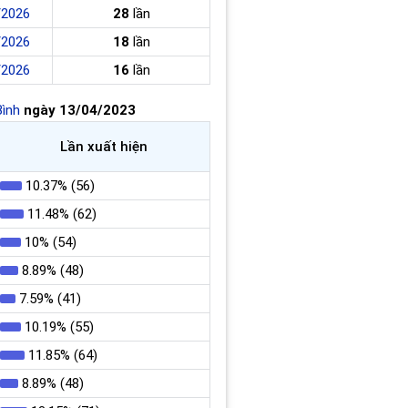
/2026
28
lần
/2026
18
lần
/2026
16
lần
Bình
ngày 13/04/2023
Lần xuất hiện
10.37% (56)
11.48% (62)
10% (54)
8.89% (48)
7.59% (41)
10.19% (55)
11.85% (64)
8.89% (48)