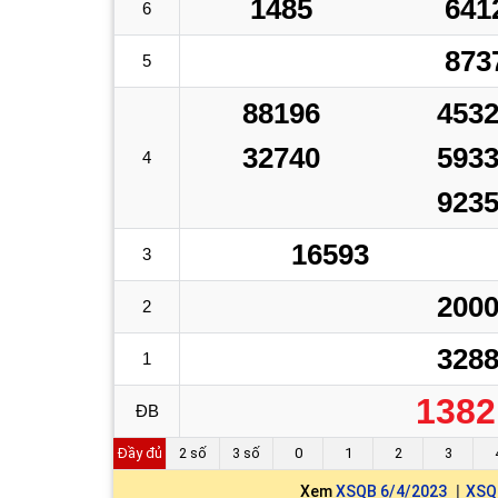
1485
641
6
873
5
88196
453
32740
593
4
923
16593
3
200
2
328
1
1382
ĐB
Đầy đủ
2 số
3 số
0
1
2
3
Xem
XSQB 6/4/2023
XSQ