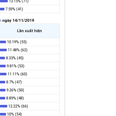
13.15% (71)
7.59% (41)
h
ngày 14/11/2019
Lần xuất hiện
10.19% (55)
11.48% (62)
8.33% (45)
9.81% (53)
11.11% (60)
8.7% (47)
9.26% (50)
8.89% (48)
12.22% (66)
10% (54)