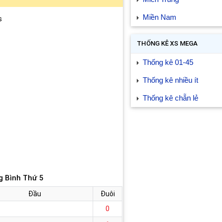
Miền Nam
s
THỐNG KÊ XS MEGA
Thống kê 01-45
Thống kê nhiều ít
Thống kê chẵn lẻ
g Bình Thứ 5
Đầu
Đuôi
0