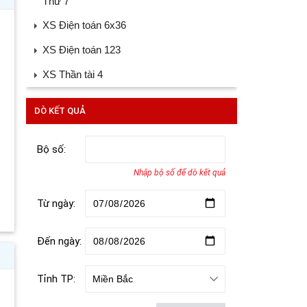
Thứ 7
XS Điện toán 6x36
XS Điện toán 123
XS Thần tài 4
DÒ KẾT QUẢ
Bộ số:
Nhập bộ số để dò kết quả
Từ ngày:
Đến ngày:
Tỉnh TP: