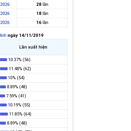
/2026
28
lần
/2026
18
lần
/2026
16
lần
Bình
ngày 14/11/2019
Lần xuất hiện
10.37% (56)
11.48% (62)
10% (54)
8.89% (48)
7.59% (41)
10.19% (55)
11.85% (64)
8.89% (48)