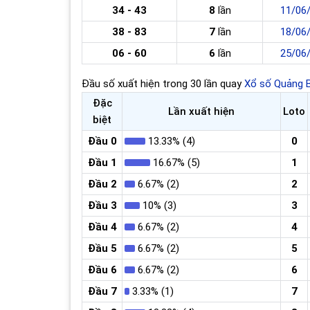
34 - 43
8
lần
11/06
38 - 83
7
lần
18/06
06 - 60
6
lần
25/06
Đầu số xuất hiện trong 30 lần quay
Xổ số Quảng 
Đặc
Lần xuất hiện
Loto
biệt
Đầu 0
13.33% (4)
0
Đầu 1
16.67% (5)
1
Đầu 2
6.67% (2)
2
Đầu 3
10% (3)
3
Đầu 4
6.67% (2)
4
Đầu 5
6.67% (2)
5
Đầu 6
6.67% (2)
6
Đầu 7
3.33% (1)
7