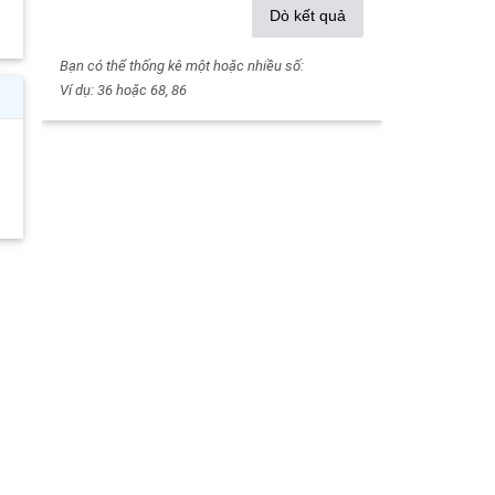
Dò kết quả
Bạn có thể thống kê một hoặc nhiều số:
Ví dụ: 36 hoặc 68, 86