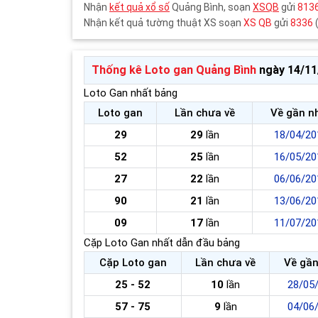
Nhận
kết quả xổ số
Quảng Bình, soạn
XSQB
gửi
813
Nhận kết quả tường thuật XS soạn
XS QB
gửi
8336
Thống kê Loto gan Quảng Bình
ngày 14/11
Loto Gan nhất bảng
Loto gan
Lần chưa về
Về gần n
29
29
lần
18/04/20
52
25
lần
16/05/20
27
22
lần
06/06/20
90
21
lần
13/06/20
09
17
lần
11/07/20
Cặp Loto Gan nhất dẫn đầu bảng
Cặp Loto gan
Lần chưa về
Về gần
25 - 52
10
lần
28/05
57 - 75
9
lần
04/06