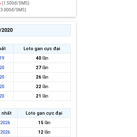
6
(1.500đ/SMS)
(3.000đ/SMS)
/2020
hất
Loto gan cực đại
19
40
lần
20
27
lần
20
26
lần
20
22
lần
20
21
lần
 nhất
Loto gan cực đại
/2026
15
lần
/2026
12
lần