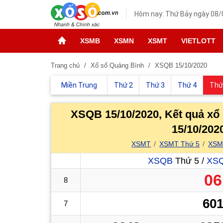
Hôm nay: Thứ Bảy ngày 08
XSMB
XSMN
XSMT
VIETLOTT
Trang chủ
Xổ số Quảng Bình
XSQB 15/10/2020
Miền Trung
Thứ 2
Thứ 3
Thứ 4
Thứ
XSQB 15/10/2020, Kết quả xổ
15/10/202
XSMT
XSMT Thứ 5
XSM
XSQB
Thứ 5 /
XSQ
06
8
60
7