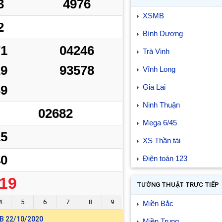
3
4976
XSMB
2
Bình Dương
71
04246
Trà Vinh
29
93578
Vĩnh Long
39
Gia Lai
Ninh Thuận
02682
Mega 6/45
15
XS Thần tài
40
Điện toán 123
19
TƯỜNG THUẬT TRỰC TIẾP
4
5
6
7
8
9
Miền Bắc
B 22/10/2020
Miền Trung