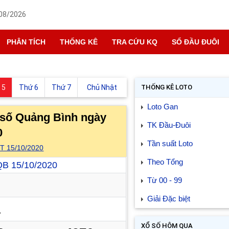
/08/2026
PHÂN TÍCH
THỐNG KÊ
TRA CỨU KQ
SỔ ĐẦU ĐUÔI
 5
Thứ 6
Thứ 7
Chủ Nhật
THỐNG KÊ LOTO
Loto Gan
 số Quảng Bình ngày
TK Đầu-Đuôi
0
Tần suất Loto
T 15/10/2020
Theo Tổng
B 15/10/2020
Từ 00 - 99
Giải Đặc biệt
1
XỔ SỐ HÔM QUA