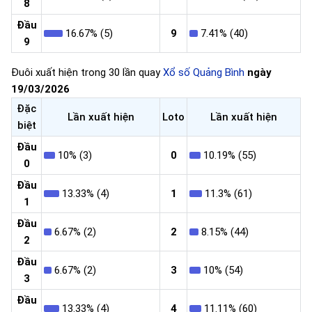
8
Đầu
16.67% (5)
9
7.41% (40)
9
Đuôi xuất hiện trong 30 lần quay
Xổ số Quảng Bình
ngày
19/03/2026
Đặc
Lần xuất hiện
Loto
Lần xuất hiện
biệt
Đầu
10% (3)
0
10.19% (55)
0
Đầu
13.33% (4)
1
11.3% (61)
1
Đầu
6.67% (2)
2
8.15% (44)
2
Đầu
6.67% (2)
3
10% (54)
3
Đầu
13.33% (4)
4
11.11% (60)