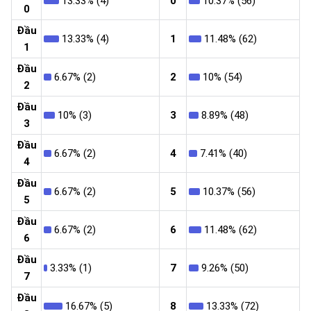
13.33% (4)
0
10.37% (56)
0
Đầu
13.33% (4)
1
11.48% (62)
1
Đầu
6.67% (2)
2
10% (54)
2
Đầu
10% (3)
3
8.89% (48)
3
Đầu
6.67% (2)
4
7.41% (40)
4
Đầu
6.67% (2)
5
10.37% (56)
5
Đầu
6.67% (2)
6
11.48% (62)
6
Đầu
3.33% (1)
7
9.26% (50)
7
Đầu
16.67% (5)
8
13.33% (72)