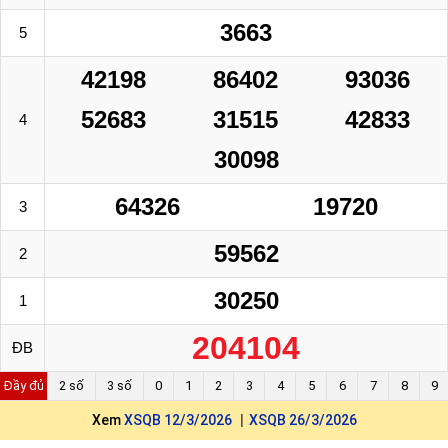
3663
5
42198
86402
93036
52683
31515
42833
4
30098
64326
19720
3
59562
2
30250
1
204104
ĐB
Đầy đủ
2 số
3 số
0
1
2
3
4
5
6
7
8
9
Xem
XSQB 12/3/2026
XSQB 26/3/2026