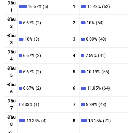
Đầu
16.67% (5)
1
11.48% (62)
1
Đầu
6.67% (2)
2
10% (54)
2
Đầu
10% (3)
3
8.89% (48)
3
Đầu
6.67% (2)
4
7.59% (41)
4
Đầu
6.67% (2)
5
10.19% (55)
5
Đầu
6.67% (2)
6
11.85% (64)
6
Đầu
3.33% (1)
7
8.89% (48)
7
Đầu
13.33% (4)
8
13.15% (71)
8