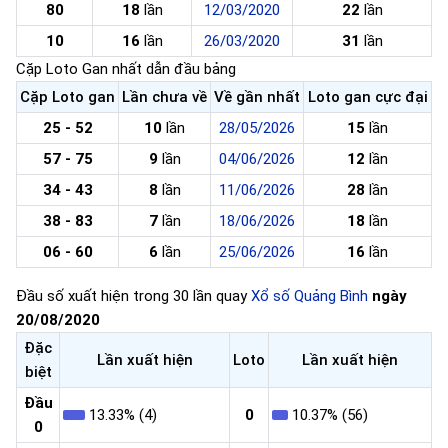
80
18
lần
12/03/2020
22
lần
10
16
lần
26/03/2020
31
lần
Cặp Loto Gan nhất dẫn đầu bảng
Cặp Loto gan
Lần chưa về
Về gần nhất
Loto gan cực đại
25 - 52
10
lần
28/05/2026
15
lần
57 - 75
9
lần
04/06/2026
12
lần
34 - 43
8
lần
11/06/2026
28
lần
38 - 83
7
lần
18/06/2026
18
lần
06 - 60
6
lần
25/06/2026
16
lần
Đầu số xuất hiện trong 30 lần quay
Xổ số Quảng Bình
ngày
20/08/2020
Đặc
Lần xuất hiện
Loto
Lần xuất hiện
biệt
Đầu
13.33% (4)
0
10.37% (56)
0