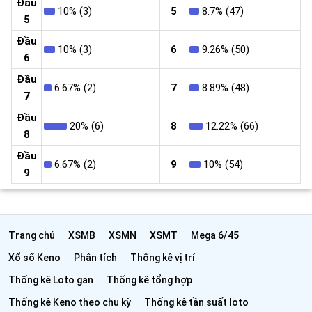
Đầu
10% (3)
5
8.7% (47)
5
Đầu
10% (3)
6
9.26% (50)
6
Đầu
6.67% (2)
7
8.89% (48)
7
Đầu
20% (6)
8
12.22% (66)
8
Đầu
6.67% (2)
9
10% (54)
9
Trang chủ
XSMB
XSMN
XSMT
Mega 6/45
Xổ số Keno
Phân tích
Thống kê vị trí
Thống kê Loto gan
Thống kê tổng hợp
Thống kê Keno theo chu kỳ
Thống kê tần suất loto