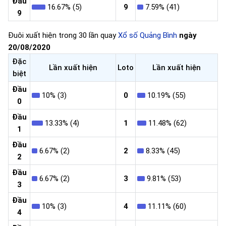
Đầu
16.67% (5)
9
7.59% (41)
9
Đuôi xuất hiện trong 30 lần quay
Xổ số Quảng Bình
ngày
20/08/2020
Đặc
Lần xuất hiện
Loto
Lần xuất hiện
biệt
Đầu
10% (3)
0
10.19% (55)
0
Đầu
13.33% (4)
1
11.48% (62)
1
Đầu
6.67% (2)
2
8.33% (45)
2
Đầu
6.67% (2)
3
9.81% (53)
3
Đầu
10% (3)
4
11.11% (60)
4