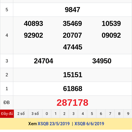
9847
5
40893
35469
10539
92902
20707
09092
4
47445
24704
34950
3
15151
2
61868
1
287178
ĐB
Đầy đủ
2 số
3 số
0
1
2
3
4
5
6
7
8
9
Xem
XSQB 23/5/2019
XSQB 6/6/2019