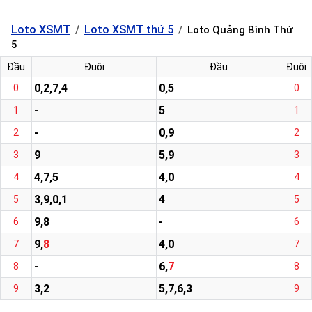
Loto XSMT
Loto XSMT thứ 5
Loto Quảng Bình Thứ
5
Đầu
Đuôi
Đầu
Đuôi
0,2,7,4
0,5
0
0
-
5
1
1
-
0,9
2
2
9
5,9
3
3
4,7,5
4,0
4
4
3,9,0,1
4
5
5
9,8
-
6
6
9,
8
4,0
7
7
-
6,
7
8
8
3,2
5,7,6,3
9
9