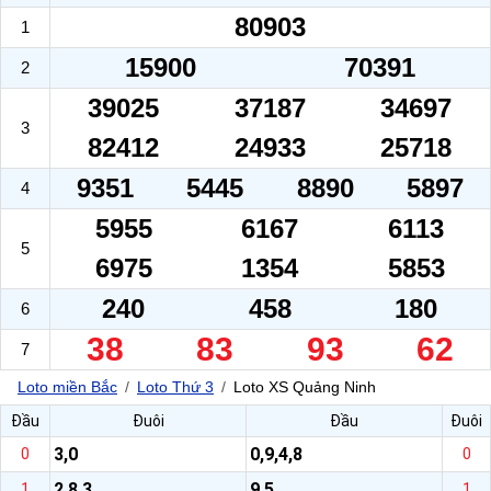
80903
1
15900
70391
2
39025
37187
34697
3
82412
24933
25718
9351
5445
8890
5897
4
5955
6167
6113
5
6975
1354
5853
240
458
180
6
38
83
93
62
7
Loto miền Bắc
Loto Thứ 3
Loto XS Quảng Ninh
Đầu
Đuôi
Đầu
Đuôi
3,0
0,9,4,8
0
0
2,8,3
9,5
1
1