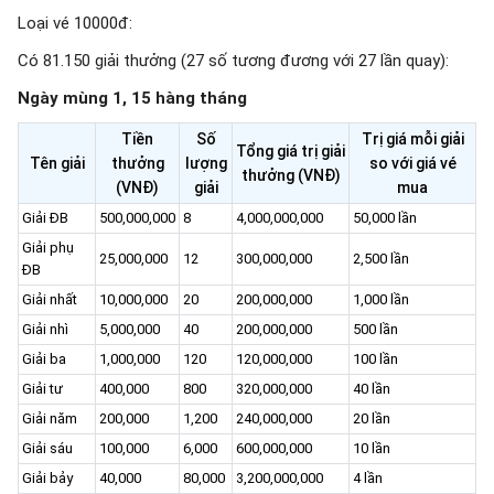
Loại vé 10000đ:
Có 81.150 giải thưởng (27 số tương đương với 27 lần quay):
Ngày mùng 1, 15 hàng tháng
Tiền
Số
Trị giá mỗi giải
Tổng giá trị giải
Tên giải
thưởng
lượng
so với giá vé
thưởng (VNĐ)
(VNĐ)
giải
mua
Giải ĐB
500,000,000
8
4,000,000,000
50,000 lần
Giải phụ
25,000,000
12
300,000,000
2,500 lần
ĐB
Giải nhất
10,000,000
20
200,000,000
1,000 lần
Giải nhì
5,000,000
40
200,000,000
500 lần
Giải ba
1,000,000
120
120,000,000
100 lần
Giải tư
400,000
800
320,000,000
40 lần
Giải năm
200,000
1,200
240,000,000
20 lần
Giải sáu
100,000
6,000
600,000,000
10 lần
Giải bảy
40,000
80,000
3,200,000,000
4 lần