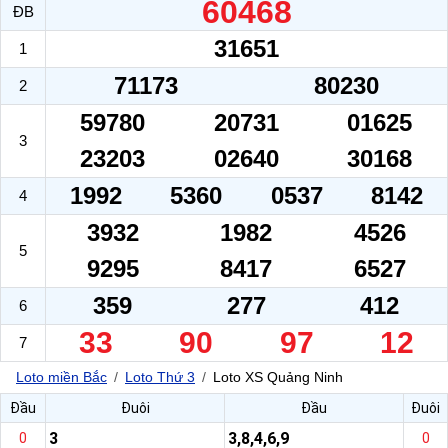
60468
ĐB
31651
1
71173
80230
2
59780
20731
01625
3
23203
02640
30168
1992
5360
0537
8142
4
3932
1982
4526
5
9295
8417
6527
359
277
412
6
33
90
97
12
7
Loto miền Bắc
Loto Thứ 3
Loto XS Quảng Ninh
Đầu
Đuôi
Đầu
Đuôi
3
3,8,4,6,9
0
0