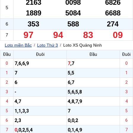
2163
0098
6826
5
1889
5084
6688
353
588
274
6
97
94
83
09
7
Loto miền Bắc
Loto Thứ 3
Loto XS Quảng Ninh
Đầu
Đuôi
Đầu
Đuôi
7,6,6,9
7
,7
0
0
7
5,5
1
1
6
6,7
2
2
-
5,6,5,8
3
3
4,7
4,8,7,9
4
4
1,1,3,3
7
5
5
2,3
0,0,2
6
6
0
,0,2,5,4
0,1,4,9
7
7