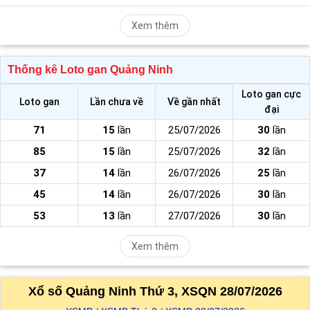
Xem thêm
Thống kê Loto gan Quảng Ninh
Loto gan cực
Loto gan
Lần chưa về
Về gần nhất
đại
71
15
lần
25/07/2026
30
lần
85
15
lần
25/07/2026
32
lần
37
14
lần
26/07/2026
25
lần
45
14
lần
26/07/2026
30
lần
53
13
lần
27/07/2026
30
lần
Xem thêm
Xổ số Quảng Ninh Thứ 3, XSQN 28/07/2026