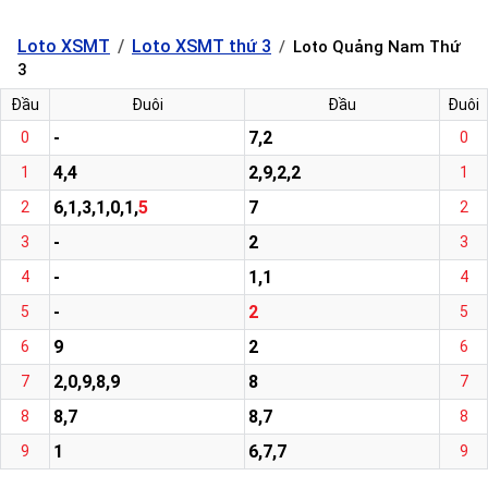
Loto XSMT
Loto XSMT thứ 3
Loto Quảng Nam Thứ
3
Đầu
Đuôi
Đầu
Đuôi
-
7,2
0
0
4,4
2,9,2,2
1
1
6,1,3,1,0,1,
5
7
2
2
-
2
3
3
-
1,1
4
4
-
2
5
5
9
2
6
6
2,0,9,8,9
8
7
7
8,7
8,7
8
8
1
6,7,7
9
9