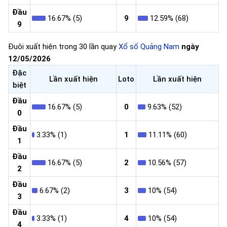
Đầu
16.67% (5)
9
12.59% (68)
9
Đuôi xuất hiện trong 30 lần quay
Xổ số Quảng Nam
ngày
12/05/2026
Đặc
Lần xuất hiện
Loto
Lần xuất hiện
biệt
Đầu
16.67% (5)
0
9.63% (52)
0
Đầu
3.33% (1)
1
11.11% (60)
1
Đầu
16.67% (5)
2
10.56% (57)
2
Đầu
6.67% (2)
3
10% (54)
3
Đầu
3.33% (1)
4
10% (54)
4