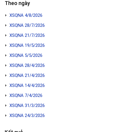
Theo ngày
XSQNA 4/8/2026
XSQNA 28/7/2026
XSQNA 21/7/2026
XSQNA 19/5/2026
XSQNA 5/5/2026
XSQNA 28/4/2026
XSQNA 21/4/2026
XSQNA 14/4/2026
XSQNA 7/4/2026
XSQNA 31/3/2026
XSQNA 24/3/2026