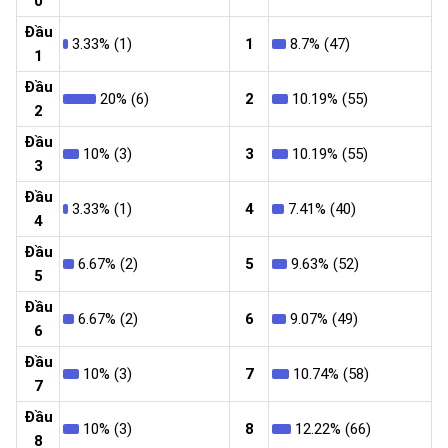
0
Đầu
3.33% (1)
1
8.7% (47)
1
Đầu
20% (6)
2
10.19% (55)
2
Đầu
10% (3)
3
10.19% (55)
3
Đầu
3.33% (1)
4
7.41% (40)
4
Đầu
6.67% (2)
5
9.63% (52)
5
Đầu
6.67% (2)
6
9.07% (49)
6
Đầu
10% (3)
7
10.74% (58)
7
Đầu
10% (3)
8
12.22% (66)
8