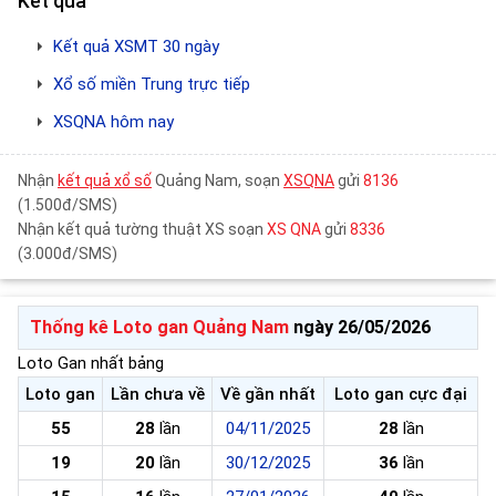
Kết quả
Kết quả XSMT 30 ngày
Xổ số miền Trung trực tiếp
XSQNA hôm nay
Nhận
kết quả xổ số
Quảng Nam, soạn
XSQNA
gửi
8136
(1.500đ/SMS)
Nhận kết quả tường thuật XS soạn
XS QNA
gửi
8336
(3.000đ/SMS)
Thống kê Loto gan Quảng Nam
ngày 26/05/2026
Loto Gan nhất bảng
Loto gan
Lần chưa về
Về gần nhất
Loto gan cực đại
55
28
lần
04/11/2025
28
lần
19
20
lần
30/12/2025
36
lần