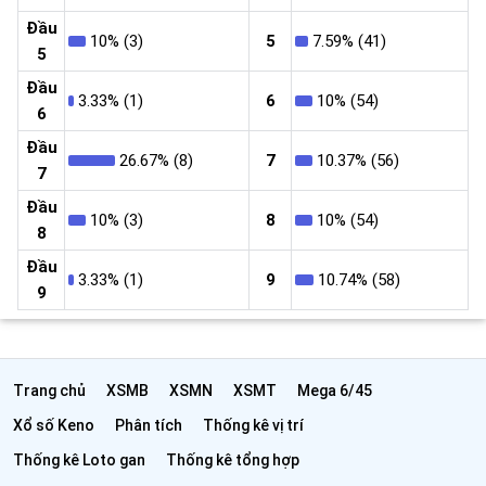
Đầu
10% (3)
5
7.59% (41)
5
Đầu
3.33% (1)
6
10% (54)
6
Đầu
26.67% (8)
7
10.37% (56)
7
Đầu
10% (3)
8
10% (54)
8
Đầu
3.33% (1)
9
10.74% (58)
9
Trang chủ
XSMB
XSMN
XSMT
Mega 6/45
Xổ số Keno
Phân tích
Thống kê vị trí
Thống kê Loto gan
Thống kê tổng hợp