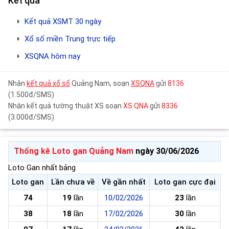
Kết quả
Kết quả XSMT 30 ngày
Xổ số miền Trung trực tiếp
XSQNA hôm nay
Nhận
kết quả xổ số
Quảng Nam, soạn
XSQNA
gửi
8136
(1.500đ/SMS)
Nhận kết quả tường thuật XS soạn
XS QNA
gửi
8336
(3.000đ/SMS)
Thống kê Loto gan Quảng Nam
ngày 30/06/2026
Loto Gan nhất bảng
Loto gan
Lần chưa về
Về gần nhất
Loto gan cực đại
74
19
lần
10/02/2026
23
lần
38
18
lần
17/02/2026
30
lần