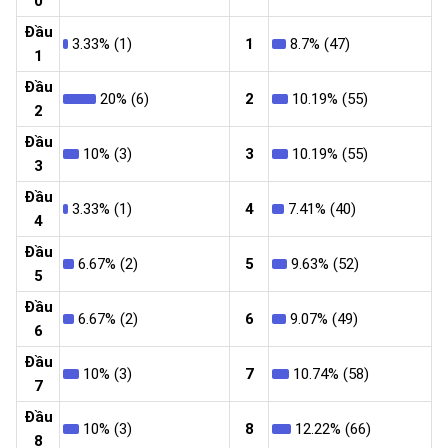
0
Đầu
3.33% (1)
1
8.7% (47)
1
Đầu
20% (6)
2
10.19% (55)
2
Đầu
10% (3)
3
10.19% (55)
3
Đầu
3.33% (1)
4
7.41% (40)
4
Đầu
6.67% (2)
5
9.63% (52)
5
Đầu
6.67% (2)
6
9.07% (49)
6
Đầu
10% (3)
7
10.74% (58)
7
Đầu
10% (3)
8
12.22% (66)
8