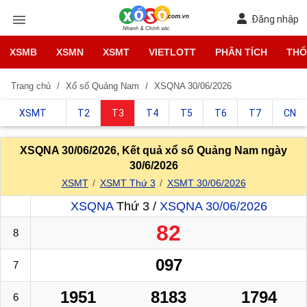
Đăng nhập
XSMB
XSMN
XSMT
VIETLOTT
PHÂN TÍCH
THỐ
Trang chủ
Xổ số Quảng Nam
XSQNA 30/06/2026
XSMT
T2
T3
T4
T5
T6
T7
CN
XSQNA 30/06/2026, Kết quả xổ số Quảng Nam ngày
30/6/2026
XSMT
XSMT Thứ 3
XSMT 30/06/2026
XSQNA
Thứ 3 /
XSQNA 30/06/2026
82
8
097
7
1951
8183
1794
6