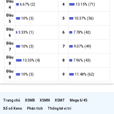
Đầu
6.67% (2)
4
13.15% (71)
4
Đầu
10% (3)
5
10.37% (56)
5
Đầu
3.33% (1)
6
7.78% (42)
6
Đầu
10% (3)
7
9.07% (49)
7
Đầu
13.33% (4)
8
7.96% (43)
8
Đầu
10% (3)
9
11.48% (62)
9
Trang chủ
XSMB
XSMN
XSMT
Mega 6/45
Xổ số Keno
Phân tích
Thống kê vị trí