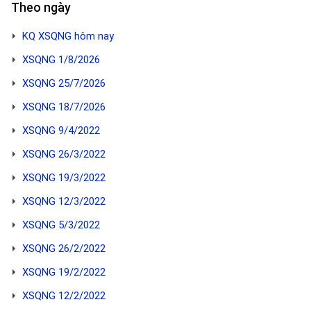
Theo ngày
KQ XSQNG hôm nay
XSQNG 1/8/2026
XSQNG 25/7/2026
XSQNG 18/7/2026
XSQNG 9/4/2022
XSQNG 26/3/2022
XSQNG 19/3/2022
XSQNG 12/3/2022
XSQNG 5/3/2022
XSQNG 26/2/2022
XSQNG 19/2/2022
XSQNG 12/2/2022