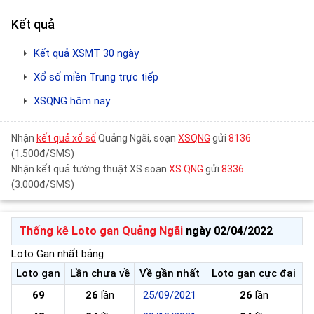
Kết quả
Kết quả XSMT 30 ngày
Xổ số miền Trung trực tiếp
XSQNG hôm nay
Nhận
kết quả xổ số
Quảng Ngãi, soạn
XSQNG
gửi
8136
(1.500đ/SMS)
Nhận kết quả tường thuật XS soạn
XS QNG
gửi
8336
(3.000đ/SMS)
Thống kê Loto gan Quảng Ngãi
ngày 02/04/2022
Loto Gan nhất bảng
Loto gan
Lần chưa về
Về gần nhất
Loto gan cực đại
69
26
lần
25/09/2021
26
lần