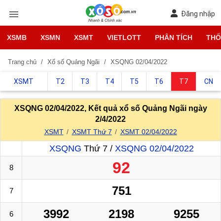
Đăng nhập
XSMB
XSMN
XSMT
VIETLOTT
PHÂN TÍCH
THỐ
Trang chủ
Xổ số Quảng Ngãi
XSQNG 02/04/2022
XSMT
T2
T3
T4
T5
T6
T7
CN
XSQNG 02/04/2022, Kết quả xổ số Quảng Ngãi ngày
2/4/2022
XSMT
XSMT Thứ 7
XSMT 02/04/2022
XSQNG
Thứ 7 /
XSQNG 02/04/2022
92
8
751
7
3992
2198
9255
6