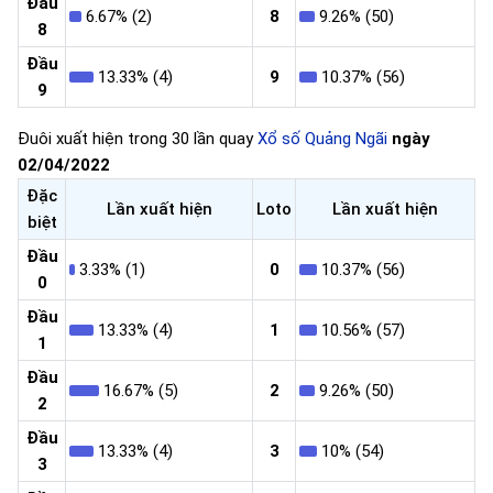
Đầu
6.67% (2)
8
9.26% (50)
8
Đầu
13.33% (4)
9
10.37% (56)
9
Đuôi xuất hiện trong 30 lần quay
Xổ số Quảng Ngãi
ngày
02/04/2022
Đặc
Lần xuất hiện
Loto
Lần xuất hiện
biệt
Đầu
3.33% (1)
0
10.37% (56)
0
Đầu
13.33% (4)
1
10.56% (57)
1
Đầu
16.67% (5)
2
9.26% (50)
2
Đầu
13.33% (4)
3
10% (54)
3