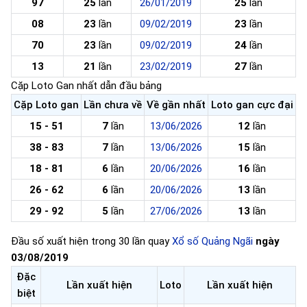
97
25
lần
26/01/2019
25
lần
08
23
lần
09/02/2019
23
lần
70
23
lần
09/02/2019
24
lần
13
21
lần
23/02/2019
27
lần
Cặp Loto Gan nhất dẫn đầu bảng
Cặp Loto gan
Lần chưa về
Về gần nhất
Loto gan cực đại
15 - 51
7
lần
13/06/2026
12
lần
38 - 83
7
lần
13/06/2026
15
lần
18 - 81
6
lần
20/06/2026
16
lần
26 - 62
6
lần
20/06/2026
13
lần
29 - 92
5
lần
27/06/2026
13
lần
Đầu số xuất hiện trong 30 lần quay
Xổ số Quảng Ngãi
ngày
03/08/2019
Đặc
Lần xuất hiện
Loto
Lần xuất hiện
biệt