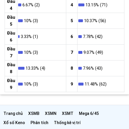
Đầu
6.67% (2)
4
13.15% (71)
4
Đầu
10% (3)
5
10.37% (56)
5
Đầu
3.33% (1)
6
7.78% (42)
6
Đầu
10% (3)
7
9.07% (49)
7
Đầu
13.33% (4)
8
7.96% (43)
8
Đầu
10% (3)
9
11.48% (62)
9
Trang chủ
XSMB
XSMN
XSMT
Mega 6/45
Xổ số Keno
Phân tích
Thống kê vị trí