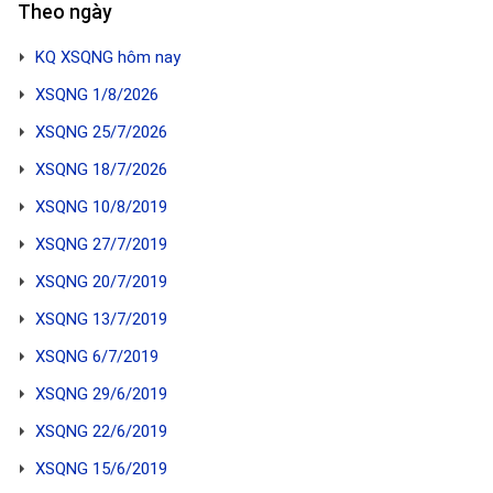
Theo ngày
KQ XSQNG hôm nay
XSQNG 1/8/2026
XSQNG 25/7/2026
XSQNG 18/7/2026
XSQNG 10/8/2019
XSQNG 27/7/2019
XSQNG 20/7/2019
XSQNG 13/7/2019
XSQNG 6/7/2019
XSQNG 29/6/2019
XSQNG 22/6/2019
XSQNG 15/6/2019