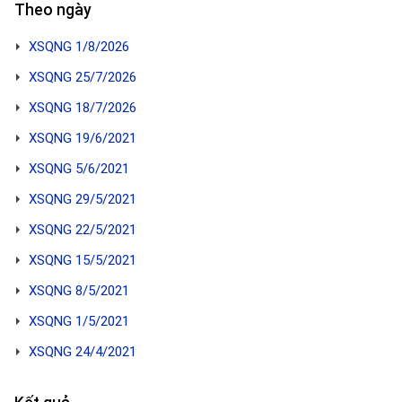
Theo ngày
XSQNG 1/8/2026
XSQNG 25/7/2026
XSQNG 18/7/2026
XSQNG 19/6/2021
XSQNG 5/6/2021
XSQNG 29/5/2021
XSQNG 22/5/2021
XSQNG 15/5/2021
XSQNG 8/5/2021
XSQNG 1/5/2021
XSQNG 24/4/2021