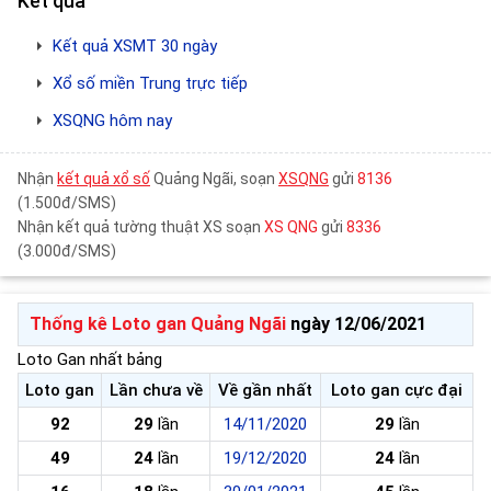
Kết quả
Kết quả XSMT 30 ngày
Xổ số miền Trung trực tiếp
XSQNG hôm nay
Nhận
kết quả xổ số
Quảng Ngãi, soạn
XSQNG
gửi
8136
(1.500đ/SMS)
Nhận kết quả tường thuật XS soạn
XS QNG
gửi
8336
(3.000đ/SMS)
Thống kê Loto gan Quảng Ngãi
ngày 12/06/2021
Loto Gan nhất bảng
Loto gan
Lần chưa về
Về gần nhất
Loto gan cực đại
92
29
lần
14/11/2020
29
lần
49
24
lần
19/12/2020
24
lần