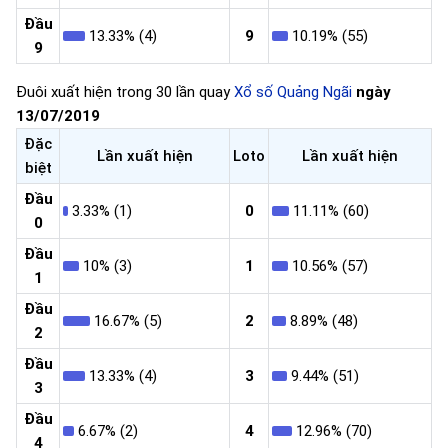
Đầu
13.33% (4)
9
10.19% (55)
9
Đuôi xuất hiện trong 30 lần quay
Xổ số Quảng Ngãi
ngày
13/07/2019
Đặc
Lần xuất hiện
Loto
Lần xuất hiện
biệt
Đầu
3.33% (1)
0
11.11% (60)
0
Đầu
10% (3)
1
10.56% (57)
1
Đầu
16.67% (5)
2
8.89% (48)
2
Đầu
13.33% (4)
3
9.44% (51)
3
Đầu
6.67% (2)
4
12.96% (70)
4