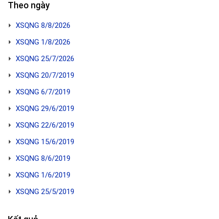
Theo ngày
XSQNG 8/8/2026
XSQNG 1/8/2026
XSQNG 25/7/2026
XSQNG 20/7/2019
XSQNG 6/7/2019
XSQNG 29/6/2019
XSQNG 22/6/2019
XSQNG 15/6/2019
XSQNG 8/6/2019
XSQNG 1/6/2019
XSQNG 25/5/2019