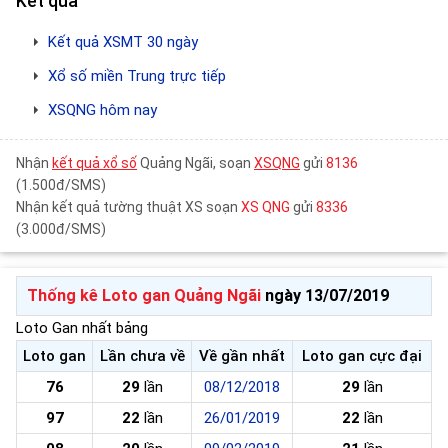
Kết quả
Kết quả XSMT 30 ngày
Xổ số miền Trung trực tiếp
XSQNG hôm nay
Nhận
kết quả xổ số
Quảng Ngãi, soạn
XSQNG
gửi
8136
(1.500đ/SMS)
Nhận kết quả tường thuật XS soạn
XS QNG
gửi
8336
(3.000đ/SMS)
Thống kê Loto gan Quảng Ngãi
ngày 13/07/2019
Loto Gan nhất bảng
Loto gan
Lần chưa về
Về gần nhất
Loto gan cực đại
76
29
lần
08/12/2018
29
lần
97
22
lần
26/01/2019
22
lần