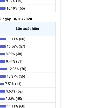
9.07% (49)
10.19% (55)
i
ngày 18/01/2020
Lần xuất hiện
11.11% (60)
10.56% (57)
8.89% (48)
9.44% (51)
12.96% (70)
10.37% (56)
7.59% (41)
9.63% (52)
8.33% (45)
11.11% (60)