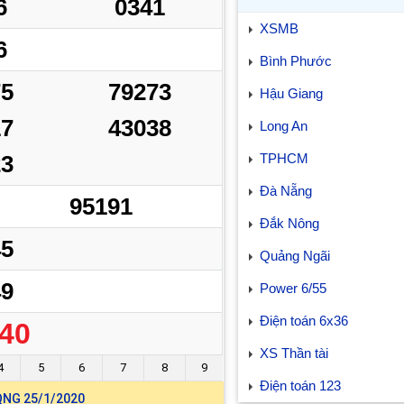
6
0341
XSMB
6
Bình Phước
75
79273
Hậu Giang
17
43038
Long An
23
TPHCM
Đà Nẵng
95191
Đắk Nông
45
Quảng Ngãi
49
Power 6/55
Điện toán 6x36
40
XS Thần tài
4
5
6
7
8
9
Điện toán 123
NG 25/1/2020