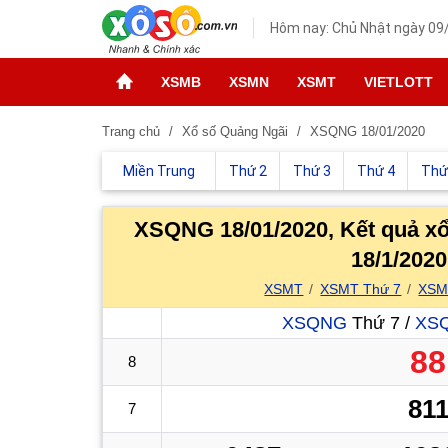
Hôm nay: Chủ Nhật ngày 0
XSMB
XSMN
XSMT
VIETLOTT
Trang chủ
Xổ số Quảng Ngãi
XSQNG 18/01/2020
Miền Trung
Thứ 2
Thứ 3
Thứ 4
Thứ
XSQNG 18/01/2020, Kết quả x
18/1/2020
XSMT
XSMT Thứ 7
XSM
XSQNG
Thứ 7 /
XSQ
88
8
81
7