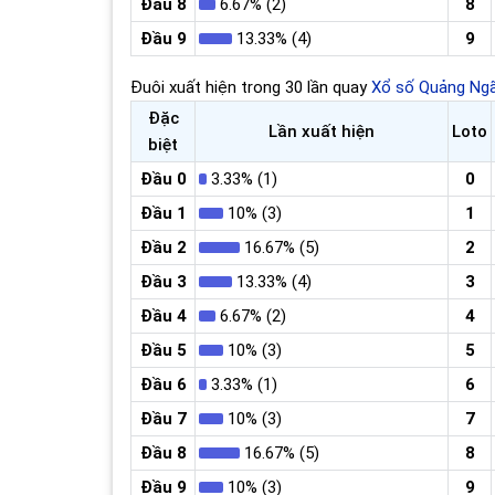
Đầu 8
6.67% (2)
8
Đầu 9
13.33% (4)
9
Đuôi xuất hiện trong 30 lần quay
Xổ số Quảng Ngã
Đặc
Lần xuất hiện
Loto
biệt
Đầu 0
3.33% (1)
0
Đầu 1
10% (3)
1
Đầu 2
16.67% (5)
2
Đầu 3
13.33% (4)
3
Đầu 4
6.67% (2)
4
Đầu 5
10% (3)
5
Đầu 6
3.33% (1)
6
Đầu 7
10% (3)
7
Đầu 8
16.67% (5)
8
Đầu 9
10% (3)
9