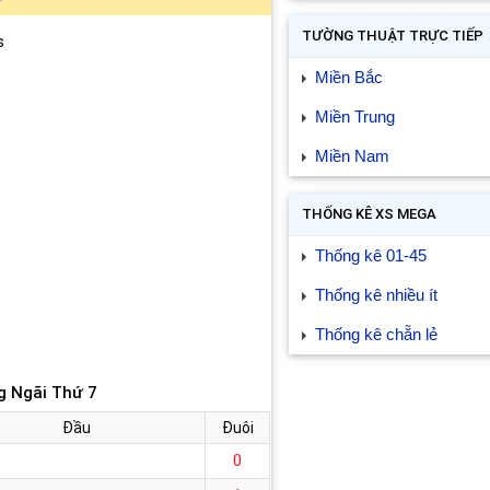
TƯỜNG THUẬT TRỰC TIẾP
s
Miền Bắc
Miền Trung
Miền Nam
THỐNG KÊ XS MEGA
Thống kê 01-45
Thống kê nhiều ít
Thống kê chẵn lẻ
g Ngãi Thứ 7
Đầu
Đuôi
0