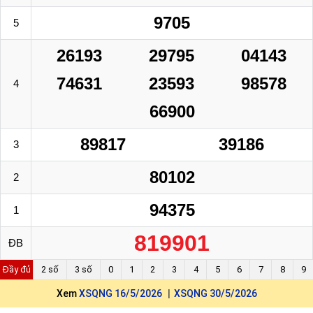
9705
5
26193
29795
04143
74631
23593
98578
4
66900
89817
39186
3
80102
2
94375
1
819901
ĐB
Đầy đủ
2 số
3 số
0
1
2
3
4
5
6
7
8
9
Xem
XSQNG 16/5/2026
XSQNG 30/5/2026