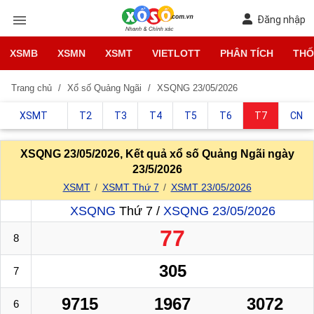
Đăng nhập
XSMB
XSMN
XSMT
VIETLOTT
PHÂN TÍCH
THỐ
Trang chủ
Xổ số Quảng Ngãi
XSQNG 23/05/2026
XSMT
T2
T3
T4
T5
T6
T7
CN
XSQNG 23/05/2026, Kết quả xổ số Quảng Ngãi ngày
23/5/2026
XSMT
XSMT Thứ 7
XSMT 23/05/2026
XSQNG
Thứ 7 /
XSQNG 23/05/2026
77
8
305
7
9715
1967
3072
6