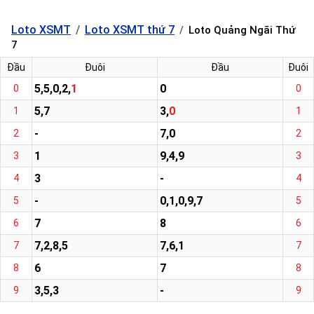
Loto XSMT
Loto XSMT thứ 7
Loto Quảng Ngãi Thứ
7
Đầu
Đuôi
Đầu
Đuôi
5,5,0,2,
1
0
0
0
5,7
3,
0
1
1
-
7,0
2
2
1
9,4,9
3
3
3
-
4
4
-
0,1,0,9,7
5
5
7
8
6
6
7,2,8,5
7,6,1
7
7
6
7
8
8
3,5,3
-
9
9